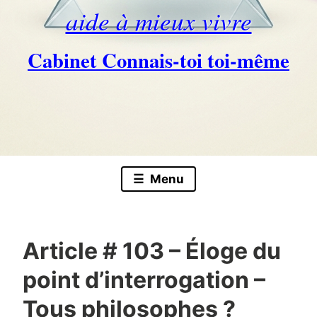
aide à mieux vivre
Cabinet Connais-toi toi-même
Skip
to
content
Menu
Article # 103 – Éloge du
point d’interrogation –
Tous philosophes ?