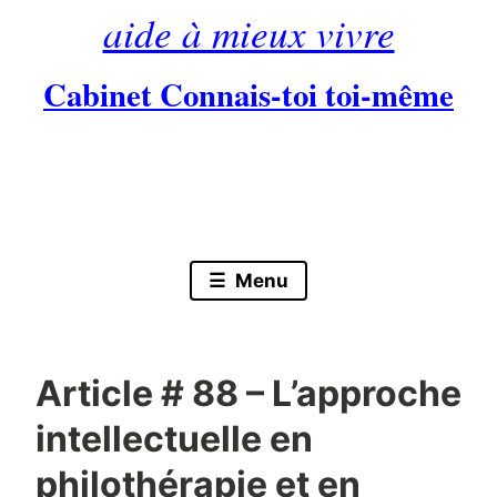
aide à mieux vivre
Cabinet Connais-toi toi-même
Skip
to
content
Menu
Article # 88 – L’approche
intellectuelle en
philothérapie et en