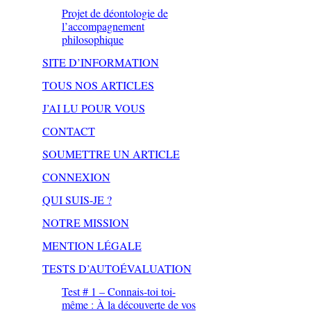
Projet de déontologie de
l’accompagnement
philosophique
SITE D’INFORMATION
TOUS NOS ARTICLES
J’AI LU POUR VOUS
CONTACT
SOUMETTRE UN ARTICLE
CONNEXION
QUI SUIS-JE ?
NOTRE MISSION
MENTION LÉGALE
TESTS D’AUTOÉVALUATION
Test # 1 – Connais-toi toi-
même : À la découverte de vos