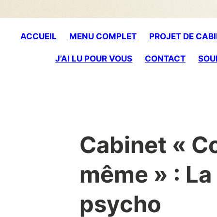
to
content
ACCUEIL
MENU COMPLET
PROJET DE CABI
J’AI LU POUR VOUS
CONTACT
SOU
Cabinet « Co
même » : La 
psycho