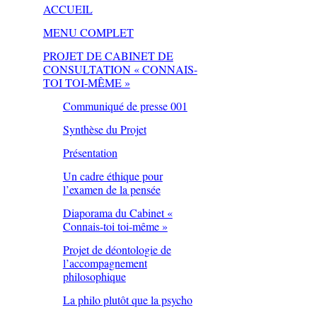
ACCUEIL
MENU COMPLET
PROJET DE CABINET DE
CONSULTATION « CONNAIS-
TOI TOI-MÊME »
Communiqué de presse 001
Synthèse du Projet
Présentation
Un cadre éthique pour
l’examen de la pensée
Diaporama du Cabinet «
Connais-toi toi-même »
Projet de déontologie de
l’accompagnement
philosophique
La philo plutôt que la psycho