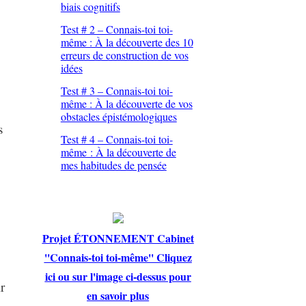
biais cognitifs
Test # 2 – Connais-toi toi-
même : À la découverte des 10
erreurs de construction de vos
idées
Test # 3 – Connais-toi toi-
même : À la découverte de vos
obstacles épistémologiques
s
Test # 4 – Connais-toi toi-
même : À la découverte de
mes habitudes de pensée
Projet ÉTONNEMENT Cabinet
''Connais-toi toi-même'' Cliquez
ici ou sur l'image ci-dessus pour
r
en savoir plus