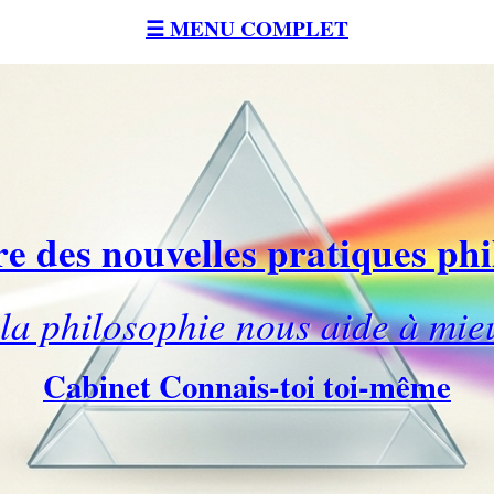
☰ MENU COMPLET
e des nouvelles pratiques ph
a philosophie nous aide à mie
Cabinet Connais-toi toi-même