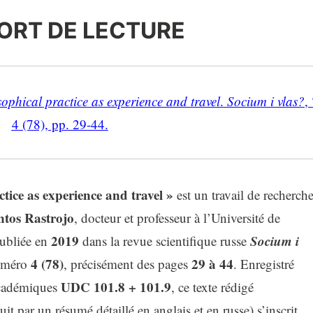
ORT DE LECTURE
ophical practice as experience and travel
.
Socium i vlas?
, 
4 (78), pp. 29-44
.
tice as experience and travel »
est un travail de recherch
ntos Rastrojo
, docteur et professeur à l’Université de
2019
Socium i
publiée en
dans la revue scientifique russe
4 (78)
29 à 44
numéro
, précisément des pages
. Enregistré
UDC 101.8 + 101.9
 académiques
, ce texte rédigé
it par un résumé détaillé en anglais et en russe) s’inscrit