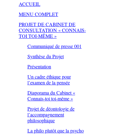
ACCUEIL
MENU COMPLET
PROJET DE CABINET DE
CONSULTATION « CONNAIS-
TOI TOI-MÊME »
Communiqué de presse 001
Synthèse du Projet
Présentation
Un cadre éthique pour
l’examen de la pensée
Diaporama du Cabinet «
Connais-toi toi-même »
Projet de déontologie de
l’accompagnement
philosophique
La philo plutôt que la psycho