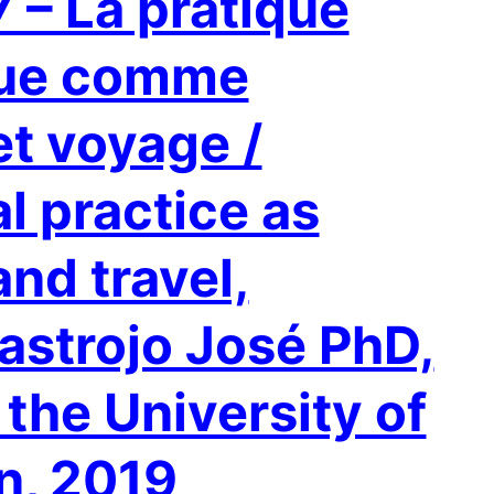
7 – La pratique
que comme
et voyage /
l practice as
nd travel,
astrojo José PhD,
 the University of
in, 2019