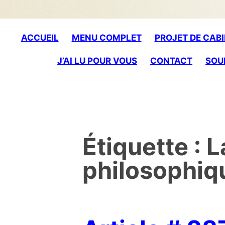
to
content
ACCUEIL
MENU COMPLET
PROJET DE CABI
J’AI LU POUR VOUS
CONTACT
SOU
Étiquette :
L
philosophiq