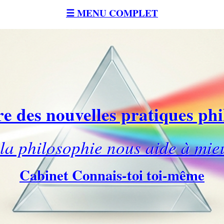
☰ MENU COMPLET
e des nouvelles pratiques ph
a philosophie nous aide à mie
Cabinet Connais-toi toi-même