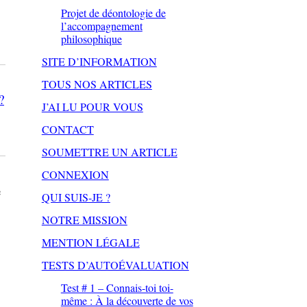
Projet de déontologie de
l’accompagnement
philosophique
SITE D’INFORMATION
TOUS NOS ARTICLES
?
J’AI LU POUR VOUS
CONTACT
SOUMETTRE UN ARTICLE
CONNEXION
e
QUI SUIS-JE ?
NOTRE MISSION
MENTION LÉGALE
TESTS D’AUTOÉVALUATION
Test # 1 – Connais-toi toi-
même : À la découverte de vos