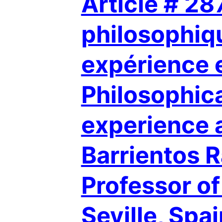
Article # 28
philosophi
expérience 
Philosophica
experience a
Barrientos R
Professor of
Seville, Spa