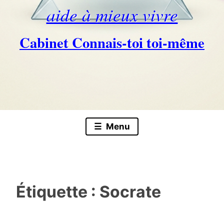
aide à mieux vivre
Cabinet Connais-toi toi-même
Skip
to
content
Menu
Étiquette :
Socrate