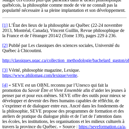
québécois, la philosophie comme mode de vie ne connaît pas la
popularité nécessaire à sa pleine implantation et son développement.
[1]
L’État des lieux de la philosophie au Québec (22-24 novembre
2013, Montréal, Canada), Vincent Guillin, Revue philosophique de
la France et de l’étranger 2014/2 (Tome 139), pages 229 à 236.
[2]
Publié par Les classiques des sciences sociales, Université du
Québec à Chicoutimi.
http://classiques.uqac.ca/collection_methodologie/bachelard_gaston/o
[3]
Vérité, philosophie magazine, Lexique.
https://www.philomag.com/lexique/verite
.
[4]
« SEVE est un OBNL reconnu par l’Unesco qui fait la
promotion du
Savoir Être et Vivre Ensemble
afin d’aider les jeunes à
penser par et pour eux-mêmes. SEVE offre des outils pour mieux se
développer et devenir des êtres humains capables de réfléchir, de
s’exprimer et de dialoguer entre eux. Ancré dans les fondements de
la philosophie, SEVE propose des programmes de formation et des
ateliers de pratique du dialogue philo et de l’art de l’attention dans
les écoles, les institutions, les organisations et les milieux culturels à
travers la province du Québec. » Source :
https://seveformation.ca/a-