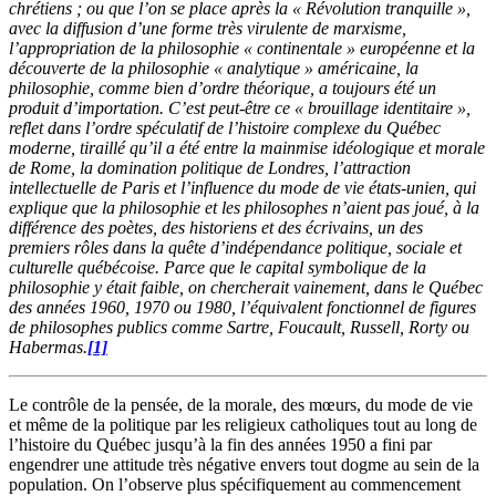
chrétiens ; ou que l’on se place après la « Révolution tranquille »,
avec la diffusion d’une forme très virulente de marxisme,
l’appropriation de la philosophie « continentale » européenne et la
découverte de la philosophie « analytique » américaine, la
philosophie, comme bien d’ordre théorique, a toujours été un
produit d’importation. C’est peut-être ce « brouillage identitaire »,
reflet dans l’ordre spéculatif de l’histoire complexe du Québec
moderne, tiraillé qu’il a été entre la mainmise idéologique et morale
de Rome, la domination politique de Londres, l’attraction
intellectuelle de Paris et l’influence du mode de vie états-unien, qui
explique que la philosophie et les philosophes n’aient pas joué, à la
différence des poètes, des historiens et des écrivains, un des
premiers rôles dans la quête d’indépendance politique, sociale et
culturelle québécoise. Parce que le capital symbolique de la
philosophie y était faible, on chercherait vainement, dans le Québec
des années 1960, 1970 ou 1980, l’équivalent fonctionnel de figures
de philosophes publics comme Sartre, Foucault, Russell, Rorty ou
Habermas.
[1]
Le contrôle de la pensée, de la morale, des mœurs, du mode de vie
et même de la politique par les religieux catholiques tout au long de
l’histoire du Québec jusqu’à la fin des années 1950 a fini par
engendrer une attitude très négative envers tout dogme au sein de la
population. On l’observe plus spécifiquement au commencement