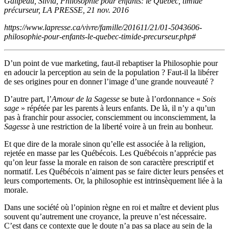
Galipeau, Silvia, Philosophie pour enfants: le Québec, timide
précurseur, LA PRESSE, 21 nov. 2016
https://www.lapresse.ca/vivre/famille/201611/21/01-5043606-
philosophie-pour-enfants-le-quebec-timide-precurseur.php#
D’un point de vue marketing, faut-il rebaptiser la Philosophie pour
en adoucir la perception au sein de la population ? Faut-il la libérer
de ses origines pour en donner l’image d’une grande nouveauté ?
D’autre part, l’
Amour de la Sagesse
se bute à l’ordonnance «
Sois
sage
» répétée par les parents à leurs enfants. De là, il n’y a qu’un
pas à franchir pour associer, consciemment ou inconsciemment, la
Sagesse
à une restriction de la liberté voire à un frein au bonheur.
Et que dire de la morale sinon qu’elle est associée à la religion,
rejetée en masse par les Québécois. Les Québécois n’apprécie pas
qu’on leur fasse la morale en raison de son caractère prescriptif et
normatif. Les Québécois n’aiment pas se faire dicter leurs pensées et
leurs comportements. Or, la philosophie est intrinsèquement liée à la
morale.
Dans une société où l’opinion règne en roi et maître et devient plus
souvent qu’autrement une croyance, la preuve n’est nécessaire.
C’est dans ce contexte que le doute n’a pas sa place au sein de la