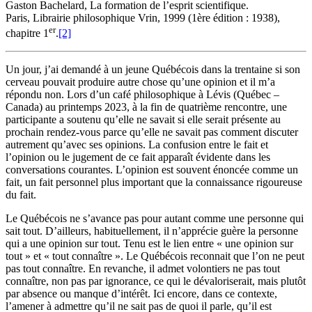
Gaston Bachelard, La formation de l’esprit scientifique.
Paris, Librairie philosophique Vrin, 1999 (1ère édition : 1938),
er
chapitre 1
.
[2]
Un jour, j’ai demandé à un jeune Québécois dans la trentaine si son
cerveau pouvait produire autre chose qu’une opinion et il m’a
répondu non. Lors d’un café philosophique à Lévis (Québec –
Canada) au printemps 2023, à la fin de quatrième rencontre, une
participante a soutenu qu’elle ne savait si elle serait présente au
prochain rendez-vous parce qu’elle ne savait pas comment discuter
autrement qu’avec ses opinions. La confusion entre le fait et
l’opinion ou le jugement de ce fait apparaît évidente dans les
conversations courantes. L’opinion est souvent énoncée comme un
fait, un fait personnel plus important que la connaissance rigoureuse
du fait.
Le Québécois ne s’avance pas pour autant comme une personne qui
sait tout. D’ailleurs, habituellement, il n’apprécie guère la personne
qui a une opinion sur tout. Tenu est le lien entre « une opinion sur
tout » et « tout connaître ». Le Québécois reconnait que l’on ne peut
pas tout connaître. En revanche, il admet volontiers ne pas tout
connaître, non pas par ignorance, ce qui le dévaloriserait, mais plutôt
par absence ou manque d’intérêt. Ici encore, dans ce contexte,
l’amener à admettre qu’il ne sait pas de quoi il parle, qu’il est