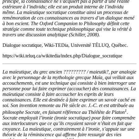
principe, la connaissance ne s’acquiert pas à partir d’une réalité
extérieure à l’individu; elle est un produit interne de l’individu
même. La maïeutique socratique constitue ainsi un processus de
remémoration de ces connaissances au travers d’un dialogue mené
à bon escient. The Oxford Companion to Philosophy définit cette
stratégie comme toute technique philosophique qui vise la vérité à
travers une discussion analytique (Schiller, 2008).
Dialogue socratique, Wiki-TEDia, Université TÉLUQ, Québec.
https://wiki.teluq.ca/wikitedia/index.php/Dialogue_socratique
La maïeutique, du grec ancien ????????? / maieutik?, par analogie
avec le personnage de la mythologie grecque Maïa, qui veillait aux
accouchements, est une technique qui consiste à bien interroger une
personne pour lui faire exprimer (accoucher) des connaissances. La
maïeutique consiste à faire accoucher les esprits de leurs
connaissances. Elle est destinée à faire exprimer un savoir caché en
soi. Son invention remonte au IVe siècle av. J.-C. et est attribuée au
1
philosophe Socrate, en faisant référence au Théétète de Platon
.
Socrate employait l’ironie (ironie socratique) pour faire comprendre
aux interlocuteurs que ce qu’ils croyaient savoir n’était en fait que
croyance. La maïeutique, contrairement à l’ironie, s’appuie sur une
théorie de la réminiscence qui affirme faire ressurgir des vies