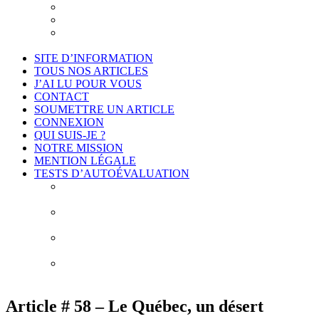
Je suis intéressé
Cadre légal et conformité
Projet de déontologie de l’accompagnement
philosophique
SITE D’INFORMATION
TOUS NOS ARTICLES
J’AI LU POUR VOUS
CONTACT
SOUMETTRE UN ARTICLE
CONNEXION
QUI SUIS-JE ?
NOTRE MISSION
MENTION LÉGALE
TESTS D’AUTOÉVALUATION
Test # 1 – Connais-toi toi-même : À la découverte de
vos biais cognitifs
Test # 2 – Connais-toi toi-même : À la découverte
des 10 erreurs de construction de vos idées
Test # 3 – Connais-toi toi-même : À la découverte de
vos obstacles épistémologiques
Test # 4 – Connais-toi toi-même : À la découverte de
mes habitudes de pensée
Article # 58 – Le Québec, un désert