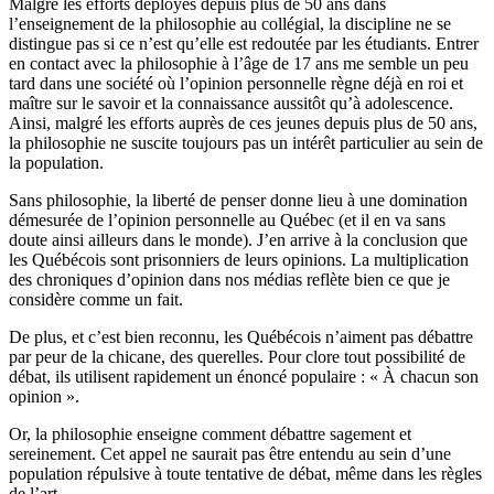
Malgré les efforts déployés depuis plus de 50 ans dans
l’enseignement de la philosophie au collégial, la discipline ne se
distingue pas si ce n’est qu’elle est redoutée par les étudiants. Entrer
en contact avec la philosophie à l’âge de 17 ans me semble un peu
tard dans une société où l’opinion personnelle règne déjà en roi et
maître sur le savoir et la connaissance aussitôt qu’à adolescence.
Ainsi, malgré les efforts auprès de ces jeunes depuis plus de 50 ans,
la philosophie ne suscite toujours pas un intérêt particulier au sein de
la population.
Sans philosophie, la liberté de penser donne lieu à une domination
démesurée de l’opinion personnelle au Québec (et il en va sans
doute ainsi ailleurs dans le monde). J’en arrive à la conclusion que
les Québécois sont prisonniers de leurs opinions. La multiplication
des chroniques d’opinion dans nos médias reflète bien ce que je
considère comme un fait.
De plus, et c’est bien reconnu, les Québécois n’aiment pas débattre
par peur de la chicane, des querelles. Pour clore tout possibilité de
débat, ils utilisent rapidement un énoncé populaire : « À chacun son
opinion ».
Or, la philosophie enseigne comment débattre sagement et
sereinement. Cet appel ne saurait pas être entendu au sein d’une
population répulsive à toute tentative de débat, même dans les règles
de l’art.