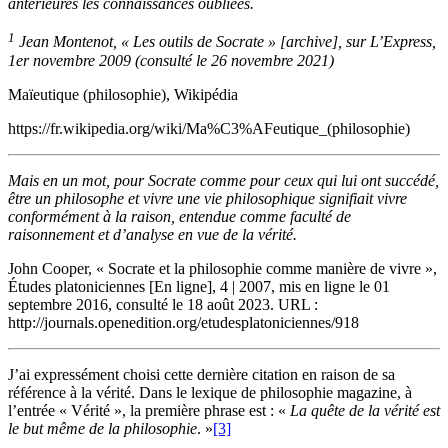
antérieures les connaissances oubliées.
1
Jean Montenot, « Les outils de Socrate » [archive], sur L’Express,
1er novembre 2009 (consulté le 26 novembre 2021)
Maïeutique (philosophie), Wikipédia
https://fr.wikipedia.org/wiki/Ma%C3%AFeutique_(philosophie)
Mais en un mot, pour Socrate comme pour ceux qui lui ont succédé,
être un philosophe et vivre une vie philosophique signifiait vivre
conformément à la raison, entendue comme faculté de
raisonnement et d’analyse en vue de la vérité.
John Cooper, « Socrate et la philosophie comme manière de vivre »,
Études platoniciennes [En ligne], 4 | 2007, mis en ligne le 01
septembre 2016, consulté le 18 août 2023. URL :
http://journals.openedition.org/etudesplatoniciennes/918
J’ai expressément choisi cette dernière citation en raison de sa
référence à la vérité. Dans le lexique de philosophie magazine, à
l’entrée « Vérité », la première phrase est : «
La quête de la vérité est
le but même de la philosophie
. »
[3]