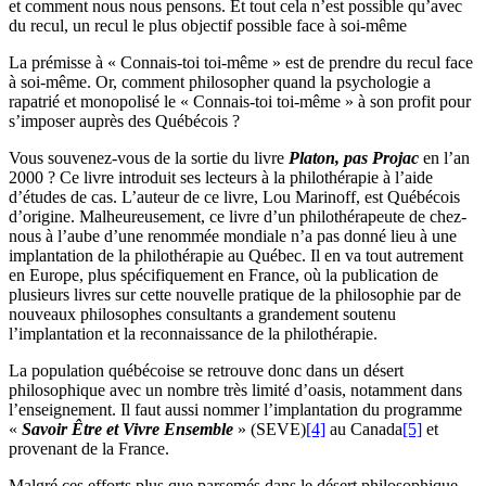
et comment nous nous pensons. Et tout cela n’est possible qu’avec
du recul, un recul le plus objectif possible face à soi-même
La prémisse à « Connais-toi toi-même » est de prendre du recul face
à soi-même. Or, comment philosopher quand la psychologie a
rapatrié et monopolisé le « Connais-toi toi-même » à son profit pour
s’imposer auprès des Québécois ?
Vous souvenez-vous de la sortie du livre
Platon, pas Projac
en l’an
2000 ? Ce livre introduit ses lecteurs à la philothérapie à l’aide
d’études de cas. L’auteur de ce livre, Lou Marinoff, est Québécois
d’origine. Malheureusement, ce livre d’un philothérapeute de chez-
nous à l’aube d’une renommée mondiale n’a pas donné lieu à une
implantation de la philothérapie au Québec. Il en va tout autrement
en Europe, plus spécifiquement en France, où la publication de
plusieurs livres sur cette nouvelle pratique de la philosophie par de
nouveaux philosophes consultants a grandement soutenu
l’implantation et la reconnaissance de la philothérapie.
La population québécoise se retrouve donc dans un désert
philosophique avec un nombre très limité d’oasis, notamment dans
l’enseignement. Il faut aussi nommer l’implantation du programme
«
Savoir Être et Vivre Ensemble
» (SEVE)
[4]
au Canada
[5]
et
provenant de la France.
Malgré ces efforts plus que parsemés dans le désert philosophique