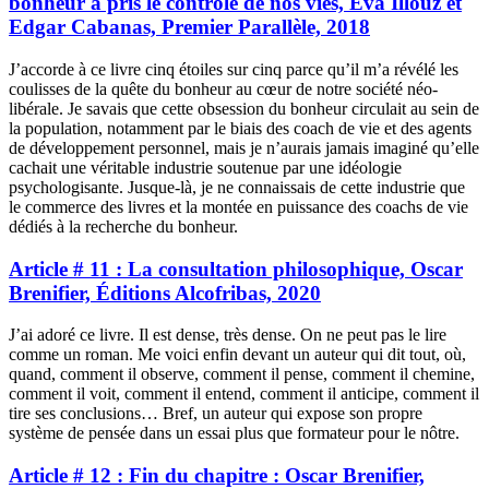
bonheur a pris le contrôle de nos vies, Eva Illouz et
Edgar Cabanas, Premier Parallèle, 2018
J’accorde à ce livre cinq étoiles sur cinq parce qu’il m’a révélé les
coulisses de la quête du bonheur au cœur de notre société néo-
libérale. Je savais que cette obsession du bonheur circulait au sein de
la population, notamment par le biais des coach de vie et des agents
de développement personnel, mais je n’aurais jamais imaginé qu’elle
cachait une véritable industrie soutenue par une idéologie
psychologisante. Jusque-là, je ne connaissais de cette industrie que
le commerce des livres et la montée en puissance des coachs de vie
dédiés à la recherche du bonheur.
Article # 11 : La consultation philosophique, Oscar
Brenifier, Éditions Alcofribas, 2020
J’ai adoré ce livre. Il est dense, très dense. On ne peut pas le lire
comme un roman. Me voici enfin devant un auteur qui dit tout, où,
quand, comment il observe, comment il pense, comment il chemine,
comment il voit, comment il entend, comment il anticipe, comment il
tire ses conclusions… Bref, un auteur qui expose son propre
système de pensée dans un essai plus que formateur pour le nôtre.
Article # 12 : Fin du chapitre : Oscar Brenifier,