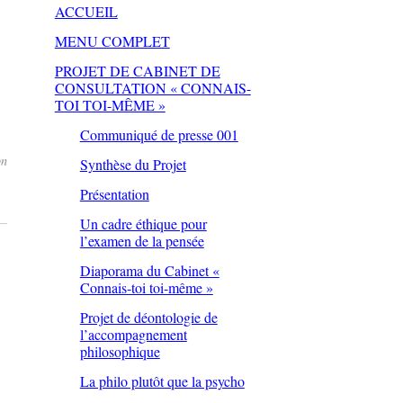
ACCUEIL
MENU COMPLET
PROJET DE CABINET DE
CONSULTATION « CONNAIS-
TOI TOI-MÊME »
Communiqué de presse 001
on
Synthèse du Projet
Présentation
Un cadre éthique pour
l’examen de la pensée
Diaporama du Cabinet «
Connais-toi toi-même »
Projet de déontologie de
l’accompagnement
philosophique
La philo plutôt que la psycho