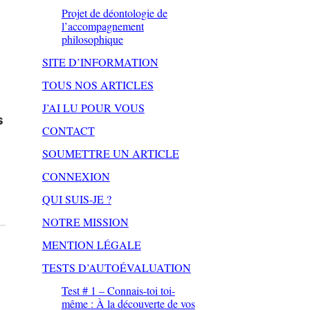
Projet de déontologie de
l’accompagnement
philosophique
SITE D’INFORMATION
TOUS NOS ARTICLES
J’AI LU POUR VOUS
s
CONTACT
SOUMETTRE UN ARTICLE
CONNEXION
QUI SUIS-JE ?
NOTRE MISSION
MENTION LÉGALE
TESTS D’AUTOÉVALUATION
Test # 1 – Connais-toi toi-
même : À la découverte de vos