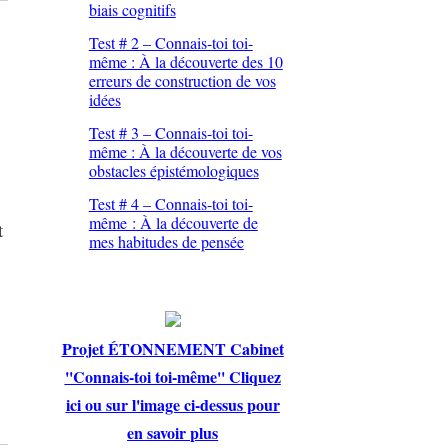
biais cognitifs
Test # 2 – Connais-toi toi-
même : À la découverte des 10
erreurs de construction de vos
idées
Test # 3 – Connais-toi toi-
même : À la découverte de vos
obstacles épistémologiques
Test # 4 – Connais-toi toi-
même : À la découverte de
t
mes habitudes de pensée
Projet ÉTONNEMENT Cabinet
''Connais-toi toi-même'' Cliquez
ici ou sur l'image ci-dessus pour
en savoir plus