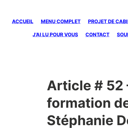
to
content
ACCUEIL
MENU COMPLET
PROJET DE CABI
J’AI LU POUR VOUS
CONTACT
SOU
Article # 52 
formation de 
Stéphanie D