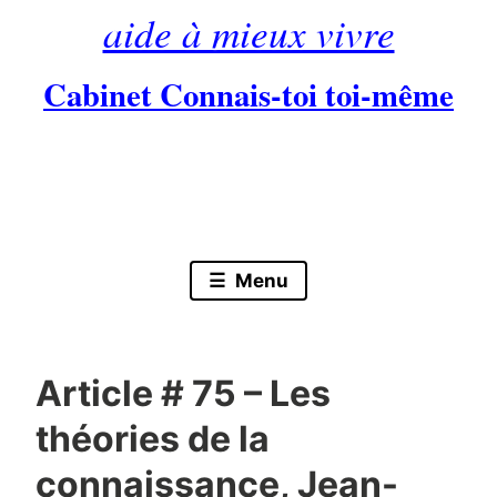
aide à mieux vivre
Cabinet Connais-toi toi-même
Skip
to
content
Menu
Article # 75 – Les
théories de la
connaissance, Jean-