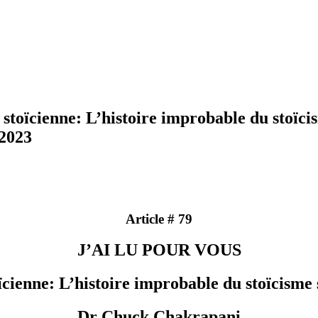
os biais cognitifs
 10 erreurs de construction de vos idées
vos obstacles épistémologiques
 mes habitudes de pensée
e stoïcienne: L’histoire improbable du stoïc
 2023
Article # 79
J’AI LU POUR VOUS
oïcienne: L’histoire improbable du stoïcisme
Dr Chuck Chakrapani