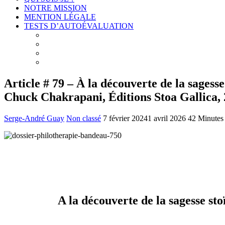
NOTRE MISSION
MENTION LÉGALE
TESTS D’AUTOÉVALUATION
Test # 1 – Connais-toi toi-même : À la découverte de v
Test # 2 – Connais-toi toi-même : À la découverte des
Test # 3 – Connais-toi toi-même : À la découverte de 
Test # 4 – Connais-toi toi-même : À la découverte de
Article # 79 – À la découverte de la sagess
Chuck Chakrapani, Éditions Stoa Gallica,
Serge-André Guay
Non classé
7 février 2024
1 avril 2026
42 Minutes
A la découverte de la sagesse st