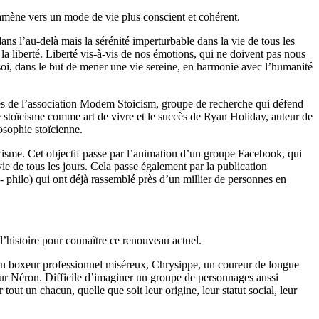
s amène vers un mode de vie plus conscient et cohérent.
 dans l’au-delà mais la sérénité imperturbable dans la vie de tous les
la liberté. Liberté vis-à-vis de nos émotions, qui ne doivent pas nous
 soi, dans le but de mener une vie sereine, en harmonie avec l’humanité
és de l’association Modem Stoicism, groupe de recherche qui défend
e stoïcisme comme art de vivre et le succès de Ryan Holiday, auteur de
losophie stoïcienne.
ïcisme. Cet objectif passe par l’animation d’un groupe Facebook, qui
ie de tous les jours. Cela passe également par la publication
s- philo) qui ont déjà rassemblé près d’un millier de personnes en
l’histoire pour connaître ce renouveau actuel.
, un boxeur professionnel miséreux, Chrysippe, un coureur de longue
eur Néron. Difficile d’imaginer un groupe de personnages aussi
tout un chacun, quelle que soit leur origine, leur statut social, leur