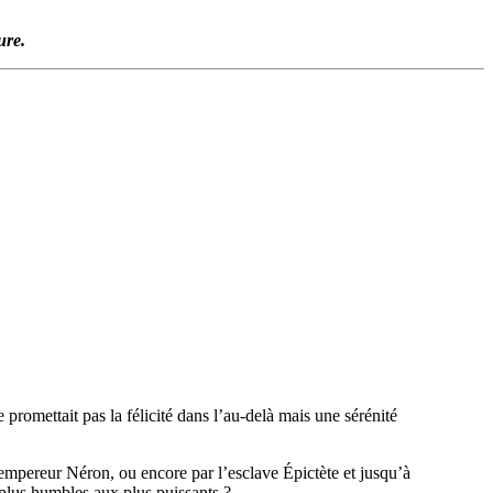
ure.
e promettait pas la félicité dans l’au-delà mais une sérénité
empereur Néron, ou encore par l’esclave Épictète et jusqu’à
 plus humbles aux plus puissants ?