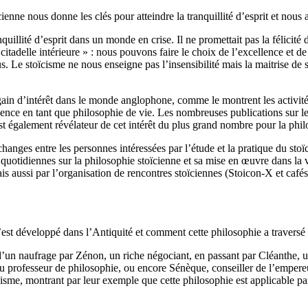
ienne nous donne les clés pour atteindre la tranquillité d’esprit et nou
nquillité d’esprit dans un monde en crise. Il ne promettait pas la félicité
adelle intérieure » : nous pouvons faire le choix de l’excellence et de 
us. Le stoïcisme ne nous enseigne pas l’insensibilité mais la maitrise de
gain d’intérêt dans le monde anglophone, comme le montrent les activit
ence en tant que philosophie de vie. Les nombreuses publications sur l
 est également révélateur de cet intérêt du plus grand nombre pour la phi
anges entre les personnes intéressées par l’étude et la pratique du sto
quotidiennes sur la philosophie stoïcienne et sa mise en œuvre dans la v
mais aussi par l’organisation de rencontres stoïciennes (Stoicon-X et café
est développé dans l’Antiquité et comment cette philosophie a traversé 
ite d’un naufrage par Zénon, un riche négociant, en passant par Cléanthe
nu professeur de philosophie, ou encore Sénèque, conseiller de l’emper
cisme, montrant par leur exemple que cette philosophie est applicable par 