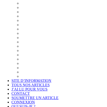
Synthèse du Projet
Présentation
Un cadre éthique pour l’examen de la pensée
Diaporama du Cabinet « Connais-toi toi-même »
Projet de déontologie de l’accompagnement philosop
La philo plutôt que la psycho
Quand la psychologie cherche la philosophie pour se
La clientèle visée et le programme des séances
Résumé du projet
Synthèse détaillée du projet
Synthèse illustrée du projet
Les thèmes de la communication
Introduction au projet
La formation du philosophe consultant
Annexes
Je suis intéressé
Cadre légal et conformité
Projet de déontologie de l’accompagnement philosop
SITE D’INFORMATION
TOUS NOS ARTICLES
J’AI LU POUR VOUS
CONTACT
SOUMETTRE UN ARTICLE
CONNEXION
QUI SUIS-JE ?