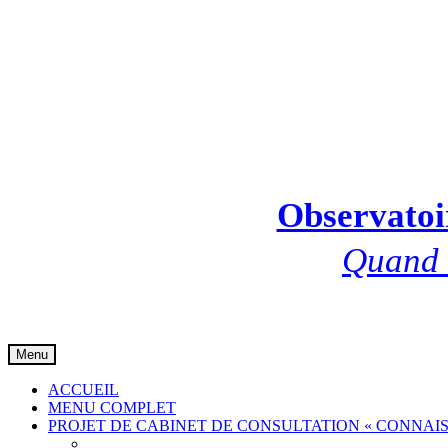
Observatoir
Quand l
Skip
Menu
to
content
ACCUEIL
MENU COMPLET
PROJET DE CABINET DE CONSULTATION « CONNAIS
Communiqué de presse 001