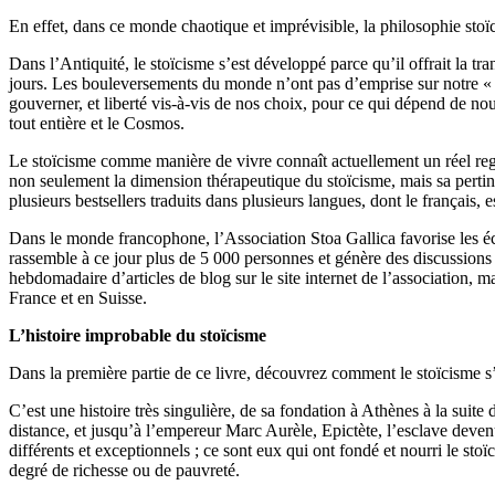
En effet, dans ce monde chaotique et imprévisible, la philosophie stoïc
Dans l’Antiquité, le stoïcisme s’est développé parce qu’il offrait la tra
jours. Les bouleversements du monde n’ont pas d’emprise sur notre « cit
gouverner, et liberté vis-à-vis de nos choix, pour ce qui dépend de no
tout entière et le Cosmos.
Le stoïcisme comme manière de vivre connaît actuellement un réel re
non seulement la dimension thérapeutique du stoïcisme, mais sa pertin
plusieurs bestsellers traduits dans plusieurs langues, dont le français,
Dans le monde francophone, l’Association Stoa Gallica favorise les éch
rassemble à ce jour plus de 5 000 personnes et génère des discussions 
hebdomadaire d’articles de blog sur le site internet de l’association, 
France et en Suisse.
L’histoire improbable du stoïcisme
Dans la première partie de ce livre, découvrez comment le stoïcisme s’
C’est une histoire très singulière, de sa fondation à Athènes à la su
distance, et jusqu’à l’empereur Marc Aurèle, Epictète, l’esclave deve
différents et exceptionnels ; ce sont eux qui ont fondé et nourri le stoï
degré de richesse ou de pauvreté.