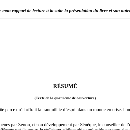
e mon rapport de lecture à la suite la présentation du livre et son aute
RÉSUMÉ
(Texte de la quatrième de couverture)
 parce qu’il offrait la tranquillité d’esprit dans un monde en crise. Il n
thènes par Zénon, et son développement par Sénèque, le conseiller de l’
ents ont-ils nourri le stoïcisme, philosophie applicable par tous, des