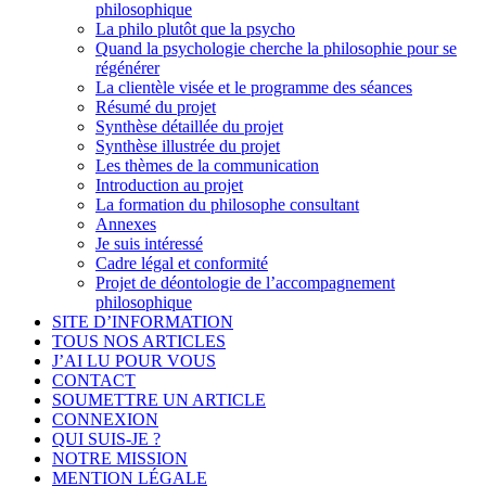
philosophique
La philo plutôt que la psycho
Quand la psychologie cherche la philosophie pour se
régénérer
La clientèle visée et le programme des séances
Résumé du projet
Synthèse détaillée du projet
Synthèse illustrée du projet
Les thèmes de la communication
Introduction au projet
La formation du philosophe consultant
Annexes
Je suis intéressé
Cadre légal et conformité
Projet de déontologie de l’accompagnement
philosophique
SITE D’INFORMATION
TOUS NOS ARTICLES
J’AI LU POUR VOUS
CONTACT
SOUMETTRE UN ARTICLE
CONNEXION
QUI SUIS-JE ?
NOTRE MISSION
MENTION LÉGALE