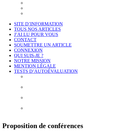
Je suis intéressé
Cadre légal et conformité
Projet de déontologie de l’accompagnement
philosophique
SITE D’INFORMATION
TOUS NOS ARTICLES
J’AI LU POUR VOUS
CONTACT
SOUMETTRE UN ARTICLE
CONNEXION
QUI SUIS-JE ?
NOTRE MISSION
MENTION LÉGALE
TESTS D’AUTOÉVALUATION
Test # 1 – Connais-toi toi-même : À la découverte de
vos biais cognitifs
Test # 2 – Connais-toi toi-même : À la découverte
des 10 erreurs de construction de vos idées
Test # 3 – Connais-toi toi-même : À la découverte de
vos obstacles épistémologiques
Test # 4 – Connais-toi toi-même : À la découverte de
mes habitudes de pensée
Proposition de conférences