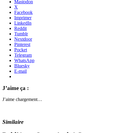
Mastodon
X
Facebook
Imprimer
LinkedIn
Reddit
Tumblr
Nextdoor
Pinterest
Pocket
Telegram
WhatsApp
Bluesky
E-mail
J’aime ça :
J’aime
chargement…
Similaire