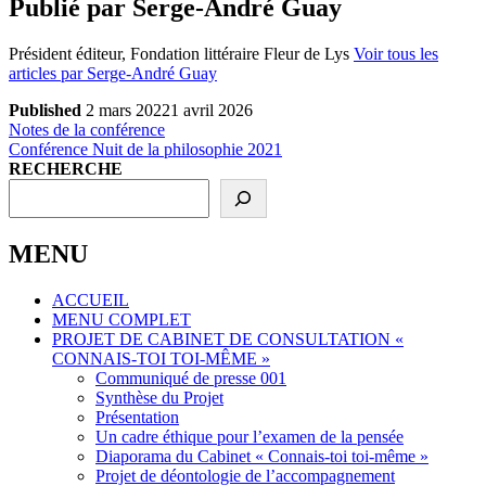
Publié par
Serge-André Guay
Président éditeur, Fondation littéraire Fleur de Lys
Voir tous les
articles par Serge-André Guay
Published
2 mars 2022
1 avril 2026
Navigation
Previous
Notes de la conférence
Post
Next
Conférence Nuit de la philosophie 2021
de
Post
RECHERCHE
l’article
MENU
ACCUEIL
MENU COMPLET
PROJET DE CABINET DE CONSULTATION «
CONNAIS-TOI TOI-MÊME »
Communiqué de presse 001
Synthèse du Projet
Présentation
Un cadre éthique pour l’examen de la pensée
Diaporama du Cabinet « Connais-toi toi-même »
Projet de déontologie de l’accompagnement