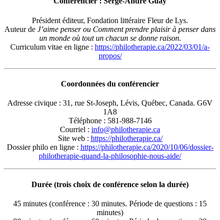
Conférencier : Serge-André Guay
Président éditeur, Fondation littéraire Fleur de Lys.
Auteur de
J’aime penser ou Comment prendre plaisir à penser dans
un monde où tout un chacun se donne raison.
Curriculum vitae en ligne :
https://philotherapie.ca/2022/03/01/a-
propos/
Coordonnées du conférencier
Adresse civique : 31, rue St-Joseph, Lévis, Québec, Canada. G6V
1A8
Téléphone : 581-988-7146
Courriel :
info@philotherapie.ca
Site web :
https://philotherapie.ca/
Dossier philo en ligne :
https://philotherapie.ca/2020/10/06/dossier-
philotherapie-quand-la-philosophie-nous-aide/
Durée (trois choix de conférence selon la durée)
45 minutes (conférence : 30 minutes. Période de questions : 15
minutes)