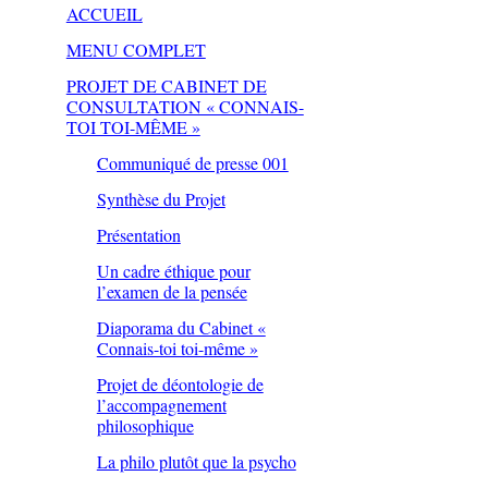
ACCUEIL
MENU COMPLET
PROJET DE CABINET DE
CONSULTATION « CONNAIS-
TOI TOI-MÊME »
Communiqué de presse 001
Synthèse du Projet
Présentation
Un cadre éthique pour
l’examen de la pensée
Diaporama du Cabinet «
Connais-toi toi-même »
Projet de déontologie de
l’accompagnement
philosophique
La philo plutôt que la psycho