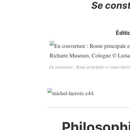
Se const
Éditi
En couverture : Route principale et routes laté
Philosophi