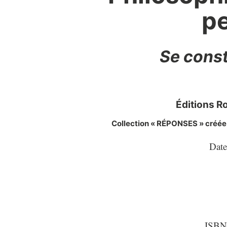
pe
Se const
Éditions Ro
Collection « RÉPONSES » créée p
Date
ISBN-