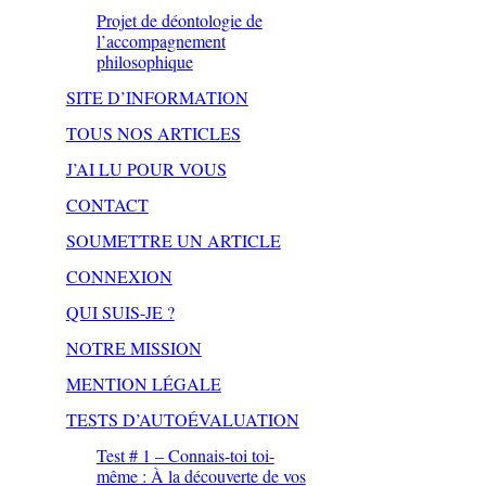
Projet de déontologie de
l’accompagnement
philosophique
SITE D’INFORMATION
TOUS NOS ARTICLES
J’AI LU POUR VOUS
CONTACT
SOUMETTRE UN ARTICLE
CONNEXION
QUI SUIS-JE ?
NOTRE MISSION
MENTION LÉGALE
TESTS D’AUTOÉVALUATION
Test # 1 – Connais-toi toi-
même : À la découverte de vos