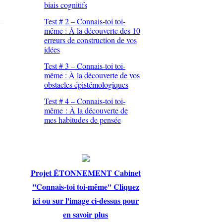
biais cognitifs
Test # 2 – Connais-toi toi-
même : À la découverte des 10
erreurs de construction de vos
idées
Test # 3 – Connais-toi toi-
même : À la découverte de vos
obstacles épistémologiques
Test # 4 – Connais-toi toi-
même : À la découverte de
mes habitudes de pensée
Projet ÉTONNEMENT Cabinet
''Connais-toi toi-même'' Cliquez
ici ou sur l'image ci-dessus pour
en savoir plus