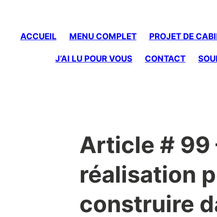
to
content
ACCUEIL
MENU COMPLET
PROJET DE CABI
J’AI LU POUR VOUS
CONTACT
SOU
Article # 99
réalisation 
construire da