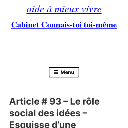
aide à mieux vivre
Cabinet Connais-toi toi-même
Skip
to
content
Menu
Article # 93 – Le rôle
social des idées –
Esquisse d’une