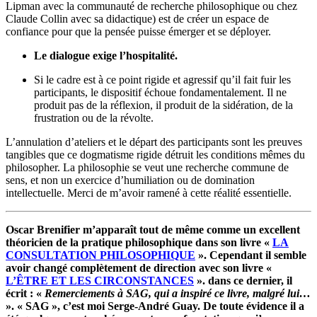
Lipman avec la communauté de recherche philosophique ou chez
Claude Collin avec sa didactique) est de créer un espace de
confiance pour que la pensée puisse émerger et se déployer.
Le dialogue exige l’hospitalité.
Si le cadre est à ce point rigide et agressif qu’il fait fuir les
participants, le dispositif échoue fondamentalement. Il ne
produit pas de la réflexion, il produit de la sidération, de la
frustration ou de la révolte.
L’annulation d’ateliers et le départ des participants sont les preuves
tangibles que ce dogmatisme rigide détruit les conditions mêmes du
philosopher. La philosophie se veut une recherche commune de
sens, et non un exercice d’humiliation ou de domination
intellectuelle. Merci de m’avoir ramené à cette réalité essentielle.
Oscar Brenifier m’apparaît tout de même comme un excellent
théoricien de la pratique philosophique dans son livre «
LA
CONSULTATION PHILOSOPHIQUE
». Cependant il semble
avoir changé complètement de direction avec son livre «
L’ÊTRE ET LES CIRCONSTANCES
». dans ce dernier, il
écrit : «
Remerciements à SAG, qui a inspiré ce livre, malgré lui…
». « SAG », c’est moi Serge-André Guay. De toute évidence il a