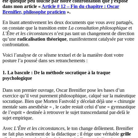
été quelque peu touché par notre confrontation que j’expose
dans mon article «
Article # 12 – Fin du chapitre : Oscar
Brenifier, philosophe praticien
».
En lisant attentivement les deux documents que vous avez partagés,
on constate que la transition entre
La consultation philosophique
et
L’Être et les circonstances
n’est pas tant un changement de direction
qu’une
radicalisation théorique
, manifestement catalysée par votre
confrontation.
Voici l’analyse de ce séisme textuel et de la manière dont votre
posture l’a poussé dans ses retranchements :
1. La bascule : De la méthode socratique à la traque
psychologique
Dans son premier ouvrage, Oscar Brenifier pose les bases d’un
exercice qu’il veut purement philosophique, calqué sur la maïeutique
socratique
.
Bien que Morten Fastvold y décelait déjà une « chirurgie
mentale sans anesthésie »
, le cadre restait celui d’une « gymnastique
de l’esprit »
destinée à retrouver le sujet transcendantal par-delà le
sujet empirique
.
Avec
L’Être et les circonstances
, le ton change drôlement.
Brenifier
ne fait plus seulement de la didactique ; il érige une véritable
grille