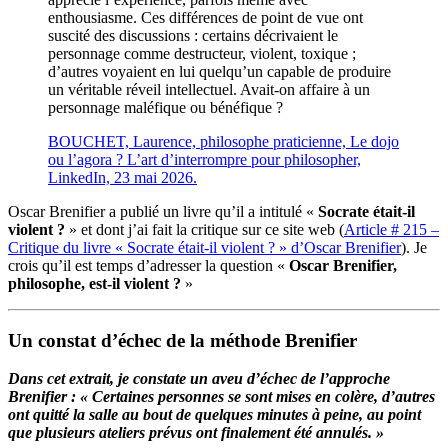
enthousiasme. Ces différences de point de vue ont
suscité des discussions : certains décrivaient le
personnage comme destructeur, violent, toxique ;
d’autres voyaient en lui quelqu’un capable de produire
un véritable réveil intellectuel. Avait-on affaire à un
personnage maléfique ou bénéfique ?
BOUCHET, Laurence, philosophe praticienne, Le dojo
ou l’agora ? L’art d’interrompre pour philosopher,
LinkedIn, 23 mai 2026.
Oscar Brenifier a publié un livre qu’il a intitulé «
Socrate était-il
violent ?
» et dont j’ai fait la critique sur ce site web (
Article # 215 –
Critique du livre « Socrate était-il violent ? » d’Oscar Brenifier
). Je
crois qu’il est temps d’adresser la question «
Oscar Brenifier,
philosophe, est-il violent ?
»
Un constat d’échec de la méthode Brenifier
Dans cet extrait, je constate un aveu d’échec de l’approche
Brenifier : « Certaines personnes se sont mises en colère, d’autres
ont quitté la salle au bout de quelques minutes à peine, au point
que plusieurs ateliers prévus ont finalement été annulés. »