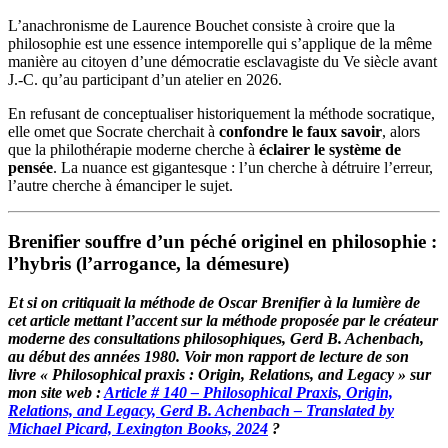
L’anachronisme de Laurence Bouchet consiste à croire que la
philosophie est une essence intemporelle qui s’applique de la même
manière au citoyen d’une démocratie esclavagiste du Ve siècle avant
J.-C. qu’au participant d’un atelier en 2026.
En refusant de conceptualiser historiquement la méthode socratique,
elle omet que Socrate cherchait à
confondre le faux savoir
, alors
que la philothérapie moderne cherche à
éclairer le système de
pensée
. La nuance est gigantesque : l’un cherche à détruire l’erreur,
l’autre cherche à émanciper le sujet.
Brenifier souffre d’un péché originel en philosophie :
l’hybris (l’arrogance, la démesure)
Et si on critiquait la méthode de Oscar Brenifier à la lumière de
cet article mettant l’accent sur la méthode proposée par le créateur
moderne des consultations philosophiques, Gerd B.
Achenbach
,
au début des années 1980. Voir mon rapport de lecture de son
livre « Philosophical praxis : Origin, Relations, and Legacy » sur
mon site web :
Article # 140 – Philosophical Praxis, Origin,
Relations, and Legacy, Gerd B. Achenbach – Translated by
Michael Picard, Lexington Books, 2024
?