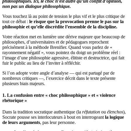
philosophiques. Ici, le choc n’est autre qu’un conflit d’opinion,
non pas un dialogue philosophique.
Vous touchez là au point de tension le plus vif et le plus critique de
tout ce débat :
le risque que la provocation prenne le pas sur la
philosophie et qu’elle discrédite l’ensemble de la discipline.
Votre réaction met en lumière une dérive majeure que beaucoup de
philosophes, d’universitaires et de pédagogues reprochent
précisément à la méthode Brenifier. Quand vous parlez de «
rayonnement négatif », vous pointez du doigt un problème réel :
l’image d’une philosophie agressive, élitiste et destructrice, qui fait
fuir le public au lieu de l’inviter à réfléchir.
Si l’on adopte votre angle d’analyse — qui est partagé par de
nombreux critiques —, l’exercice décrit dans le texte présente
plusieurs biais majeurs.
1. La confusion entre « choc philosophique » et « violence
rhétorique »
Dans la tradition socratique authentique (la
réfutation
ou
élenchos
),
Socrate pousse ses interlocuteurs à bout en interrogeant
la logique
de leurs arguments
, pas leur personne.