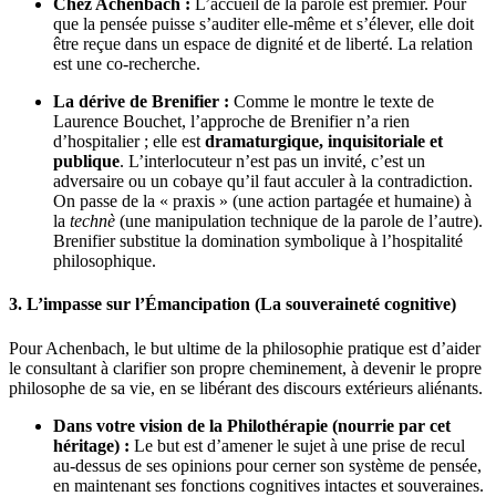
Chez Achenbach :
L’accueil de la parole est premier. Pour
que la pensée puisse s’auditer elle-même et s’élever, elle doit
être reçue dans un espace de dignité et de liberté. La relation
est une co-recherche.
La dérive de Brenifier :
Comme le montre le texte de
Laurence Bouchet, l’approche de Brenifier n’a rien
d’hospitalier ; elle est
dramaturgique, inquisitoriale et
publique
. L’interlocuteur n’est pas un invité, c’est un
adversaire ou un cobaye qu’il faut acculer à la contradiction.
On passe de la « praxis » (une action partagée et humaine) à
la
technè
(une manipulation technique de la parole de l’autre).
Brenifier substitue la domination symbolique à l’hospitalité
philosophique.
3. L’impasse sur l’Émancipation (La souveraineté cognitive)
Pour Achenbach, le but ultime de la philosophie pratique est d’aider
le consultant à clarifier son propre cheminement, à devenir le propre
philosophe de sa vie, en se libérant des discours extérieurs aliénants.
Dans votre vision de la Philothérapie (nourrie par cet
héritage) :
Le but est d’amener le sujet à une prise de recul
au-dessus de ses opinions pour cerner son système de pensée,
en maintenant ses fonctions cognitives intactes et souveraines.