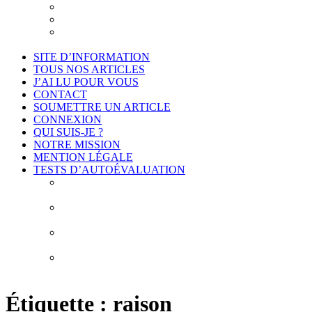
Je suis intéressé
Cadre légal et conformité
Projet de déontologie de l’accompagnement
philosophique
SITE D’INFORMATION
TOUS NOS ARTICLES
J’AI LU POUR VOUS
CONTACT
SOUMETTRE UN ARTICLE
CONNEXION
QUI SUIS-JE ?
NOTRE MISSION
MENTION LÉGALE
TESTS D’AUTOÉVALUATION
Test # 1 – Connais-toi toi-même : À la découverte de
vos biais cognitifs
Test # 2 – Connais-toi toi-même : À la découverte
des 10 erreurs de construction de vos idées
Test # 3 – Connais-toi toi-même : À la découverte de
vos obstacles épistémologiques
Test # 4 – Connais-toi toi-même : À la découverte de
mes habitudes de pensée
Étiquette :
raison