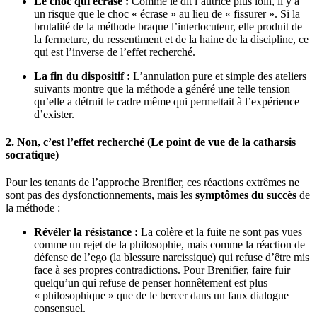
Le choc qui écrase :
Comme le dit l’autrice plus loin, il y a
un risque que le choc « écrase » au lieu de « fissurer ». Si la
brutalité de la méthode braque l’interlocuteur, elle produit de
la fermeture, du ressentiment et de la haine de la discipline, ce
qui est l’inverse de l’effet recherché.
La fin du dispositif :
L’annulation pure et simple des ateliers
suivants montre que la méthode a généré une telle tension
qu’elle a détruit le cadre même qui permettait à l’expérience
d’exister.
2. Non, c’est l’effet recherché (Le point de vue de la catharsis
socratique)
Pour les tenants de l’approche Brenifier, ces réactions extrêmes ne
sont pas des dysfonctionnements, mais les
symptômes du succès
de
la méthode :
Révéler la résistance :
La colère et la fuite ne sont pas vues
comme un rejet de la philosophie, mais comme la réaction de
défense de l’ego (la blessure narcissique) qui refuse d’être mis
face à ses propres contradictions. Pour Brenifier, faire fuir
quelqu’un qui refuse de penser honnêtement est plus
« philosophique » que de le bercer dans un faux dialogue
consensuel.