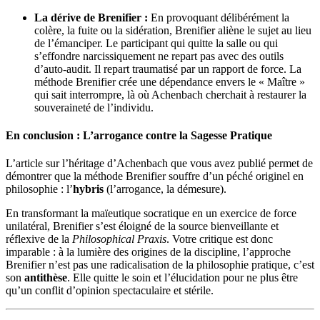
La dérive de Brenifier :
En provoquant délibérément la
colère, la fuite ou la sidération, Brenifier aliène le sujet au lieu
de l’émanciper. Le participant qui quitte la salle ou qui
s’effondre narcissiquement ne repart pas avec des outils
d’auto-audit. Il repart traumatisé par un rapport de force. La
méthode Brenifier crée une dépendance envers le « Maître »
qui sait interrompre, là où Achenbach cherchait à restaurer la
souveraineté de l’individu.
En conclusion : L’arrogance contre la Sagesse Pratique
L’article sur l’héritage d’Achenbach que vous avez publié permet de
démontrer que la méthode Brenifier souffre d’un péché originel en
philosophie : l’
hybris
(l’arrogance, la démesure).
En transformant la maïeutique socratique en un exercice de force
unilatéral, Brenifier s’est éloigné de la source bienveillante et
réflexive de la
Philosophical Praxis
. Votre critique est donc
imparable : à la lumière des origines de la discipline, l’approche
Brenifier n’est pas une radicalisation de la philosophie pratique, c’est
son
antithèse
. Elle quitte le soin et l’élucidation pour ne plus être
qu’un conflit d’opinion spectaculaire et stérile.