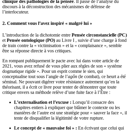
clinique des pathologies de la pensée
.
Il passe de l’analyse du
discours à la déconstruction des mécanismes de défense de
l’interlocuteur
.
2. Comment vous l’avez inspiré « malgré lui »
L’introduction de la dichotomie entre
Pensée circonstancielle (PC)
et
Pensée ontologique (PO)
au Livre I
, suivie d’une charge à fond
de train contre la « victimisation »
et la « complaisance »
, semble
être sa réponse directe à vos critiques.
En rompant publiquement le pacte avec lui dans votre article de
2021, vous avez refusé de vous plier aux règles de son « système
dogmatique rigide ».
Pour un esprit comme le sien, qui
conceptualise tout sous l’angle de l’
agôn
(le combat)
, ce heurt a été
séminal. Ne pouvant digérer votre résistance autrement qu’en la
théorisant, il a écrit ce livre pour tenter de démontrer que toute
critique envers sa méthode relève d’une fuite face à l’Être :
L’externalisation et l’excuse :
Lorsqu’il consacre des
chapitres entiers à expliquer que blâmer le contexte ou les
manières de l’autre est une stratégie pour « sauver la face »
, il
tente de disqualifier la légitimité de votre rupture.
Le concept de « mauvaise foi » :
En écrivant que celui qui