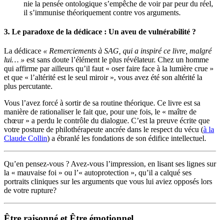
nie la pensée ontologique s’empêche de voir par peur du réel
,
il s’immunise théoriquement contre vos arguments.
3. Le paradoxe de la dédicace : Un aveu de vulnérabilité ?
La dédicace
« Remerciements à SAG, qui a inspiré ce livre, malgré
lui… »
est sans doute l’élément le plus révélateur.
Chez un homme
qui affirme par ailleurs qu’il faut « oser faire face à la lumière crue »
et que « l’altérité est le seul miroir »
, vous avez été son altérité la
plus percutante.
Vous l’avez forcé à sortir de sa routine théorique
.
Ce livre est sa
manière de rationaliser le fait que, pour une fois, le « maître de
chœur »
a perdu le contrôle du dialogue. C’est la preuve écrite que
votre posture de philothérapeute ancrée dans le respect du vécu (
à la
Claude Collin
) a ébranlé les fondations de son édifice intellectuel.
Qu’en pensez-vous ?
Avez-vous l’impression, en lisant ses lignes sur
la « mauvaise foi » ou l’« autoprotection », qu’il a calqué ses
portraits cliniques sur les arguments que vous lui aviez opposés lors
de votre rupture
?
Être raisonné et Être émotionnel