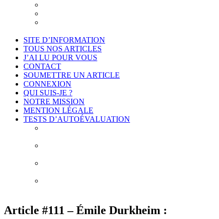
Je suis intéressé
Cadre légal et conformité
Projet de déontologie de l’accompagnement
philosophique
SITE D’INFORMATION
TOUS NOS ARTICLES
J’AI LU POUR VOUS
CONTACT
SOUMETTRE UN ARTICLE
CONNEXION
QUI SUIS-JE ?
NOTRE MISSION
MENTION LÉGALE
TESTS D’AUTOÉVALUATION
Test # 1 – Connais-toi toi-même : À la découverte de
vos biais cognitifs
Test # 2 – Connais-toi toi-même : À la découverte
des 10 erreurs de construction de vos idées
Test # 3 – Connais-toi toi-même : À la découverte de
vos obstacles épistémologiques
Test # 4 – Connais-toi toi-même : À la découverte de
mes habitudes de pensée
Article #111 – Émile Durkheim :