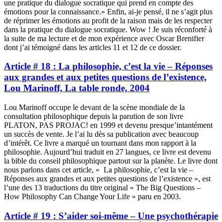
une pratique du dialogue socratique qui prend en compte des
émotions pour la connaissance.» Enfin, ai-je pensé, il ne s’agit plus
de réprimer les émotions au profit de la raison mais de les respecter
dans la pratique du dialogue socratique. Wow ! Je suis réconforté à
la suite de ma lecture et de mon expérience avec Oscar Brenifier
dont j’ai témoigné dans les articles 11 et 12 de ce dossier.
Article # 18 : La philosophie, c’est la vie – Réponses
aux grandes et aux petites questions de l’existence,
Lou Marinoff, La table ronde, 2004
Lou Marinoff occupe le devant de la scène mondiale de la
consultation philosophique depuis la parution de son livre
PLATON, PAS PROJAC! en 1999 et devenu presque’intantément
un succès de vente. Je l’ai lu dès sa publication avec beaucoup
d’intérêt. Ce livre a marqué un tournant dans mon rapport à la
philosophie. Aujourd’hui traduit en 27 langues, ce livre est devenu
la bible du conseil philosophique partout sur la planète. Le livre dont
nous parlons dans cet article, « La philosophie, c’est la vie –
Réponses aux grandes et aux petites questions de l’existence », est
l’une des 13 traductions du titre original « The Big Questions –
How Philosophy Can Change Your Life » paru en 2003.
Article # 19 : S’aider soi-même – Une psychothérapie