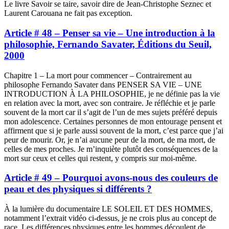
Le livre Savoir se taire, savoir dire de Jean-Christophe Seznec et
Laurent Carouana ne fait pas exception.
Article # 48 – Penser sa vie – Une introduction à la
philosophie, Fernando Savater, Éditions du Seuil,
2000
Chapitre 1 – La mort pour commencer – Contrairement au
philosophe Fernando Savater dans PENSER SA VIE – UNE
INTRODUCTION À LA PHILOSOPHIE, je ne définie pas la vie
en relation avec la mort, avec son contraire. Je réfléchie et je parle
souvent de la mort car il s’agit de l’un de mes sujets préféré depuis
mon adolescence. Certaines personnes de mon entourage pensent et
affirment que si je parle aussi souvent de la mort, c’est parce que j’ai
peur de mourir. Or, je n’ai aucune peur de la mort, de ma mort, de
celles de mes proches. Je m’inquiète plutôt des conséquences de la
mort sur ceux et celles qui restent, y compris sur moi-même.
Article # 49 – Pourquoi avons-nous des couleurs de
peau et des physiques si différents ?
À la lumière du documentaire LE SOLEIL ET DES HOMMES,
notamment l’extrait vidéo ci-dessus, je ne crois plus au concept de
race. Les différences physiques entre les hommes découlent de