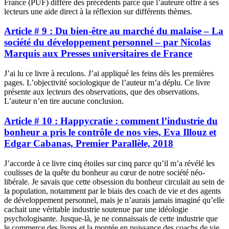
France (PUF) diffère des précédents parce que l’auteure offre à ses
lecteurs une aide direct à la réflexion sur différents thèmes.
Article # 9 : Du bien-être au marché du malaise – La
société du développement personnel – par Nicolas
Marquis aux Presses universitaires de France
J’ai lu ce livre à reculons. J’ai appliqué les feins dès les premières
pages. L’objectivité sociologique de l’auteur m’a déplu. Ce livre
présente aux lecteurs des observations, que des observations.
L’auteur n’en tire aucune conclusion.
Article # 10 : Happycratie : comment l’industrie du
bonheur a pris le contrôle de nos vies, Eva Illouz et
Edgar Cabanas, Premier Parallèle, 2018
J’accorde à ce livre cinq étoiles sur cinq parce qu’il m’a révélé les
coulisses de la quête du bonheur au cœur de notre société néo-
libérale. Je savais que cette obsession du bonheur circulait au sein de
la population, notamment par le biais des coach de vie et des agents
de développement personnel, mais je n’aurais jamais imaginé qu’elle
cachait une véritable industrie soutenue par une idéologie
psychologisante. Jusque-là, je ne connaissais de cette industrie que
le commerce des livres et la montée en puissance des coachs de vie