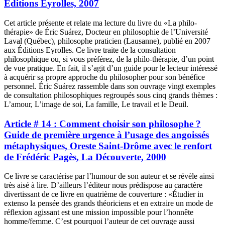
Éditions Eyrolles, 2007
Cet article présente et relate ma lecture du livre du «La philo-
thérapie» de Éric Suárez, Docteur en philosophie de l’Université
Laval (Québec), philosophe praticien (Lausanne), publié en 2007
aux Éditions Eyrolles. Ce livre traite de la consultation
philosophique ou, si vous préférez, de la philo-thérapie, d’un point
de vue pratique. En fait, il s’agit d’un guide pour le lecteur intéressé
à acquérir sa propre approche du philosopher pour son bénéfice
personnel. Éric Suárez rassemble dans son ouvrage vingt exemples
de consultation philosophiques regroupés sous cinq grands thèmes :
L’amour, L’image de soi, La famille, Le travail et le Deuil.
Article # 14 : Comment choisir son philosophe ?
Guide de première urgence à l’usage des angoissés
métaphysiques, Oreste Saint-Drôme avec le renfort
de Frédéric Pagès, La Découverte, 2000
Ce livre se caractérise par l’humour de son auteur et se révèle ainsi
très aisé à lire. D’ailleurs l’éditeur nous prédispose au caractère
divertissant de ce livre en quatrième de couverture : «Étudier in
extenso la pensée des grands théoriciens et en extraire un mode de
réflexion agissant est une mission impossible pour l’honnête
homme/femme. C’est pourquoi l’auteur de cet ouvrage aussi