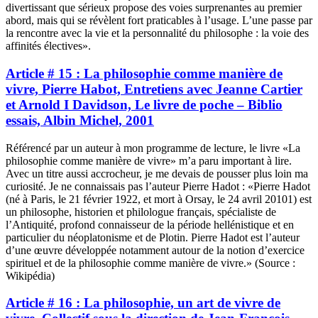
divertissant que sérieux propose des voies surprenantes au premier
abord, mais qui se révèlent fort praticables à l’usage. L’une passe par
la rencontre avec la vie et la personnalité du philosophe : la voie des
affinités électives».
Article # 15 : La philosophie comme manière de
vivre, Pierre Habot, Entretiens avec Jeanne Cartier
et Arnold I Davidson, Le livre de poche – Biblio
essais, Albin Michel, 2001
Référencé par un auteur à mon programme de lecture, le livre «La
philosophie comme manière de vivre» m’a paru important à lire.
Avec un titre aussi accrocheur, je me devais de pousser plus loin ma
curiosité. Je ne connaissais pas l’auteur Pierre Hadot : «Pierre Hadot
(né à Paris, le 21 février 1922, et mort à Orsay, le 24 avril 20101) est
un philosophe, historien et philologue français, spécialiste de
l’Antiquité, profond connaisseur de la période hellénistique et en
particulier du néoplatonisme et de Plotin. Pierre Hadot est l’auteur
d’une œuvre développée notamment autour de la notion d’exercice
spirituel et de la philosophie comme manière de vivre.» (Source :
Wikipédia)
Article # 16 : La philosophie, un art de vivre de