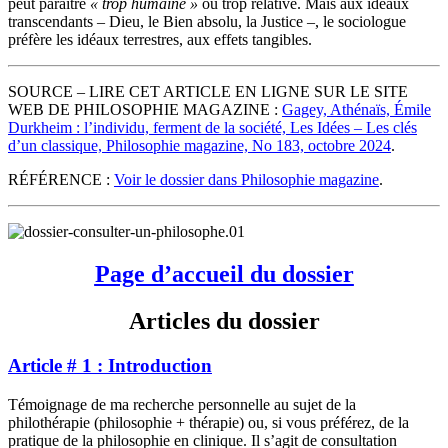
peut paraître
« trop humaine »
ou trop relative. Mais aux idéaux
transcendants – Dieu, le Bien absolu, la Justice –, le sociologue
préfère les idéaux terrestres, aux effets tangibles.
SOURCE – LIRE CET ARTICLE EN LIGNE SUR LE SITE
WEB DE PHILOSOPHIE MAGAZINE :
Gagey, Athénaïs, Émile
Durkheim : l’individu, ferment de la société, Les Idées – Les clés
d’un classique, Philosophie magazine, No 183, octobre 2024
.
RÉFÉRENCE :
Voir le dossier dans Philosophie magazine
.
Page d’accueil du dossier
Articles du dossier
Article # 1 : Introduction
Témoignage de ma recherche personnelle au sujet de la
philothérapie (philosophie + thérapie) ou, si vous préférez, de la
pratique de la philosophie en clinique. Il s’agit de consultation