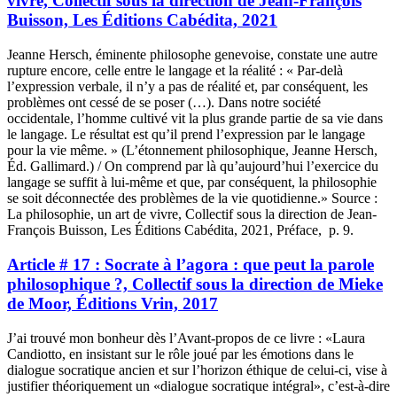
vivre, Collectif sous la direction de Jean-François
Buisson, Les Éditions Cabédita, 2021
Jeanne Hersch, éminente philosophe genevoise, constate une autre
rupture encore, celle entre le langage et la réalité : « Par-delà
l’expression verbale, il n’y a pas de réalité et, par conséquent, les
problèmes ont cessé de se poser (…). Dans notre société
occidentale, l’homme cultivé vit la plus grande partie de sa vie dans
le langage. Le résultat est qu’il prend l’expression par le langage
pour la vie même. » (L’étonnement philosophique, Jeanne Hersch,
Éd. Gallimard.) / On comprend par là qu’aujourd’hui l’exercice du
langage se suffit à lui-même et que, par conséquent, la philosophie
se soit déconnectée des problèmes de la vie quotidienne.» Source :
La philosophie, un art de vivre, Collectif sous la direction de Jean-
François Buisson, Les Éditions Cabédita, 2021, Préface, p. 9.
Article # 17 : Socrate à l’agora : que peut la parole
philosophique ?, Collectif sous la direction de Mieke
de Moor, Éditions Vrin, 2017
J’ai trouvé mon bonheur dès l’Avant-propos de ce livre : «Laura
Candiotto, en insistant sur le rôle joué par les émotions dans le
dialogue socratique ancien et sur l’horizon éthique de celui-ci, vise à
justifier théoriquement un «dialogue socratique intégral», c’est-à-dire