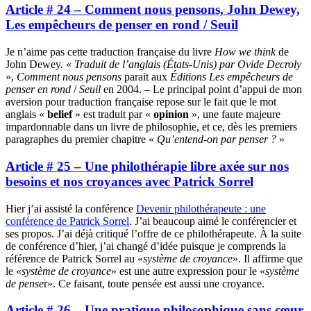
Article # 24 – Comment nous pensons, John Dewey,
Les empêcheurs de penser en rond / Seuil
Je n’aime pas cette traduction française du livre
How we think
de
John Dewey. «
Traduit de l’anglais (États-Unis) par Ovide Decroly
»,
Comment nous pensons
parait aux
Éditions Les empêcheurs de
penser en rond
/
Seuil
en 2004. – Le principal point d’appui de mon
aversion pour traduction française repose sur le fait que le mot
anglais «
belief
» est traduit par «
opinion
», une faute majeure
impardonnable dans un livre de philosophie, et ce, dès les premiers
paragraphes du premier chapitre «
Qu’entend-on par penser ?
»
Article # 25 – Une philothérapie libre axée sur nos
besoins et nos croyances avec Patrick Sorrel
Hier j’ai assisté la conférence
Devenir philothérapeute : une
conférence de Patrick Sorrel
. J’ai beaucoup aimé le conférencier et
ses propos. J’ai déjà critiqué l’offre de ce philothérapeute. À la suite
de conférence d’hier, j’ai changé d’idée puisque je comprends la
référence de Patrick Sorrel au «
système de croyance
». Il affirme que
le «
système de croyance
» est une autre expression pour le «
système
de pense
r». Ce faisant, toute pensée est aussi une croyance.
Article # 26 – Une pratique philosophique sans cœur