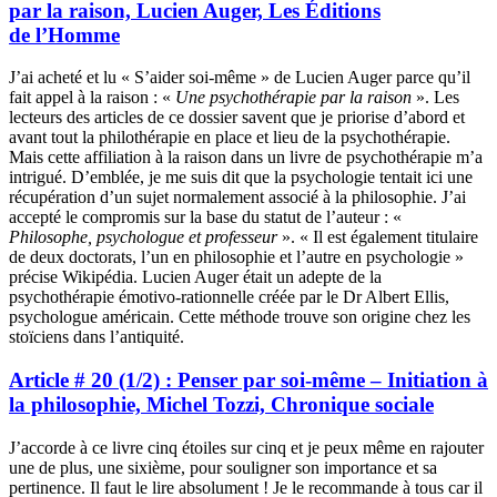
par la raison, Lucien Auger, Les Éditions
de l’Homme
J’ai acheté et lu « S’aider soi-même » de Lucien Auger parce qu’il
fait appel à la raison : «
Une psychothérapie par la raison
». Les
lecteurs des articles de ce dossier savent que je priorise d’abord et
avant tout la philothérapie en place et lieu de la psychothérapie.
Mais cette affiliation à la raison dans un livre de psychothérapie m’a
intrigué. D’emblée, je me suis dit que la psychologie tentait ici une
récupération d’un sujet normalement associé à la philosophie. J’ai
accepté le compromis sur la base du statut de l’auteur : «
Philosophe, psychologue et professeur
». « Il est également titulaire
de deux doctorats, l’un en philosophie et l’autre en psychologie »
précise Wikipédia. Lucien Auger était un adepte de la
psychothérapie émotivo-rationnelle créée par le Dr Albert Ellis,
psychologue américain. Cette méthode trouve son origine chez les
stoïciens dans l’antiquité.
Article # 20 (1/2) : Penser par soi-même – Initiation à
la philosophie, Michel Tozzi, Chronique sociale
J’accorde à ce livre cinq étoiles sur cinq et je peux même en rajouter
une de plus, une sixième, pour souligner son importance et sa
pertinence. Il faut le lire absolument ! Je le recommande à tous car il