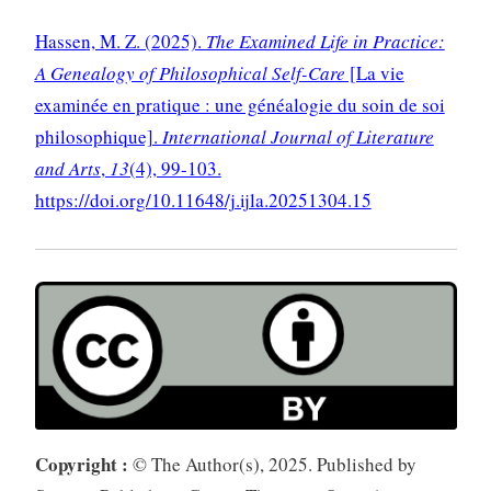
Hassen, M. Z. (2025).
The Examined Life in Practice:
A Genealogy of Philosophical Self-Care
[La vie
examinée en pratique : une généalogie du soin de soi
philosophique].
International Journal of Literature
and Arts
,
13
(4), 99-103.
https://doi.org/10.11648/j.ijla.20251304.15
Copyright :
© The Author(s), 2025. Published by