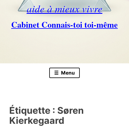
aide à mieux vivre
Cabinet Connais-toi toi-même
Skip
to
content
Menu
Étiquette :
Søren
Kierkegaard