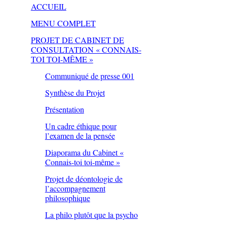
ACCUEIL
MENU COMPLET
PROJET DE CABINET DE
CONSULTATION « CONNAIS-
TOI TOI-MÊME »
Communiqué de presse 001
Synthèse du Projet
Présentation
Un cadre éthique pour
l’examen de la pensée
Diaporama du Cabinet «
Connais-toi toi-même »
Projet de déontologie de
l’accompagnement
philosophique
La philo plutôt que la psycho