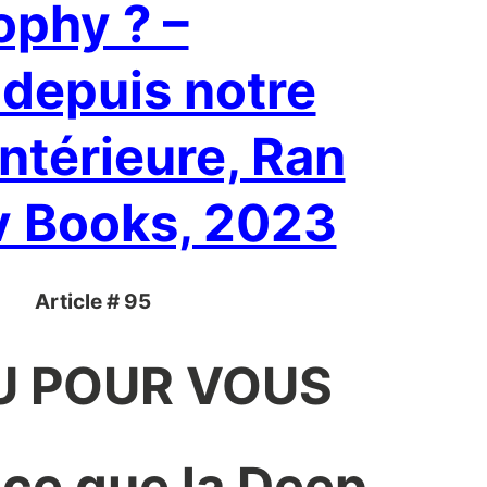
ophy ? –
 depuis notre
ntérieure, Ran
v Books, 2023
Article # 95
LU POUR VOUS
-ce que la Deep