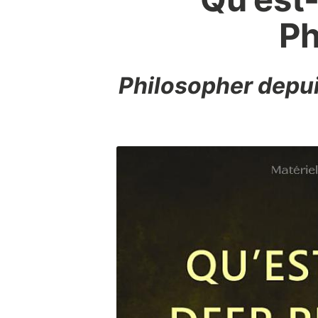
Ph
Philosopher depui