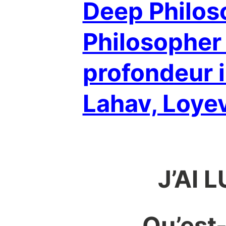
Deep Philos
Philosopher
profondeur i
Lahav, Loye
J’AI 
Qu’est