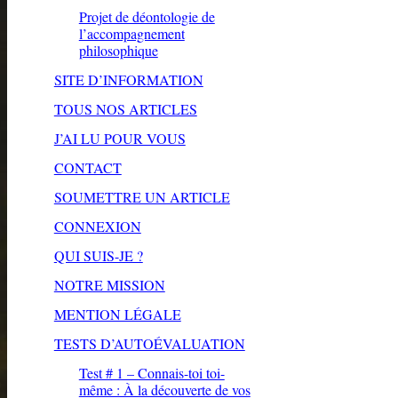
Projet de déontologie de
l’accompagnement
philosophique
SITE D’INFORMATION
TOUS NOS ARTICLES
J’AI LU POUR VOUS
CONTACT
SOUMETTRE UN ARTICLE
CONNEXION
QUI SUIS-JE ?
NOTRE MISSION
MENTION LÉGALE
TESTS D’AUTOÉVALUATION
Test # 1 – Connais-toi toi-
même : À la découverte de vos