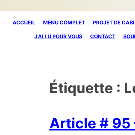
to
content
ACCUEIL
MENU COMPLET
PROJET DE CABI
J’AI LU POUR VOUS
CONTACT
SOU
Étiquette :
L
Article # 95