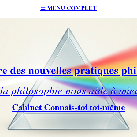
☰ MENU COMPLET
e des nouvelles pratiques ph
a philosophie nous aide à mie
Cabinet Connais-toi toi-même