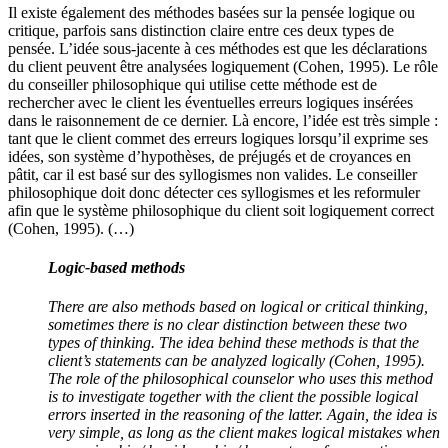
Il existe également des méthodes basées sur la pensée logique ou
critique, parfois sans distinction claire entre ces deux types de
pensée. L’idée sous-jacente à ces méthodes est que les déclarations
du client peuvent être analysées logiquement (Cohen, 1995). Le rôle
du conseiller philosophique qui utilise cette méthode est de
rechercher avec le client les éventuelles erreurs logiques insérées
dans le raisonnement de ce dernier. Là encore, l’idée est très simple :
tant que le client commet des erreurs logiques lorsqu’il exprime ses
idées, son système d’hypothèses, de préjugés et de croyances en
pâtit, car il est basé sur des syllogismes non valides. Le conseiller
philosophique doit donc détecter ces syllogismes et les reformuler
afin que le système philosophique du client soit logiquement correct
(Cohen, 1995). (…)
Logic-based methods
There are also methods based on logical or critical thinking,
sometimes there is no clear distinction between these two
types of thinking. The idea behind these methods is that the
client’s statements can be analyzed logically (Cohen, 1995).
The role of the philosophical counselor who uses this method
is to investigate together with the client the possible logical
errors inserted in the reasoning of the latter. Again, the idea is
very simple, as long as the client makes logical mistakes when