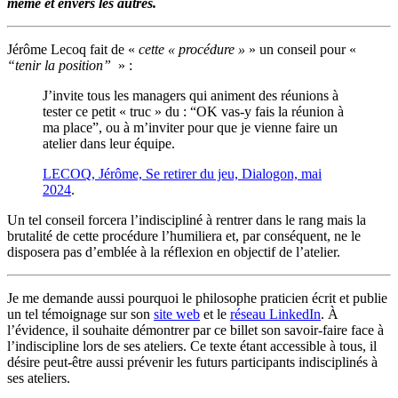
même et envers les autres.
Jérôme Lecoq fait de «
cette « procédure »
» un conseil pour «
“tenir la position”
» :
J’invite tous les managers qui animent des réunions à
tester ce petit « truc » du : “OK vas-y fais la réunion à
ma place”, ou à m’inviter pour que je vienne faire un
atelier dans leur équipe.
LECOQ, Jérôme, Se retirer du jeu, Dialogon, mai
2024
.
Un tel conseil forcera l’indiscipliné à rentrer dans le rang mais la
brutalité de cette procédure l’humiliera et, par conséquent, ne le
disposera pas d’emblée à la réflexion en objectif de l’atelier.
Je me demande aussi pourquoi le philosophe praticien écrit et publie
un tel témoignage sur son
site web
et le
réseau LinkedIn
. À
l’évidence, il souhaite démontrer par ce billet son savoir-faire face à
l’indiscipline lors de ses ateliers. Ce texte étant accessible à tous, il
désire peut-être aussi prévenir les futurs participants indisciplinés à
ses ateliers.