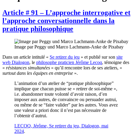
Article # 91 – L’approche interrogative et
l’approche conversationnelle dans la
pratique philosophique
Image par Peggy und Marco Lachmann-Anke de Pixabay
Dans un article intitulé «
Se retirer du jeu
» et publié sur son
site
web Dialogon
, le
philosophe praticien Jérôme Lecoq
, témoigne des
«
résistances simultanées
» qu’il rencontre lors de ses ateliers, «
surtout dans les équipes en entreprise
».
L’animation d’un atelier de “pratique philosophique”
implique que chacun puisse se « retirer de soi-même »,
i.e. abandonner toute volonté d’avoir raison, d’en
imposer aux autres, de convaincre ou persuader autrui,
ou même de se “faire valider” par les autres. Vous avez
une valeur a priori donc il n’est pas nécessaire de
l’obtenir d’autrui.
LECOQ, Jérôme, Se retirer du jeu, Dialogon, mai
2024
.