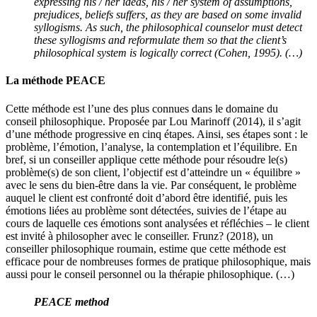
expressing his / her ideas, his / her system of assumptions,
prejudices, beliefs suffers, as they are based on some invalid
syllogisms. As such, the philosophical counselor must detect
these syllogisms and reformulate them so that the client’s
philosophical system is logically correct (Cohen, 1995). (…)
La méthode PEACE
Cette méthode est l’une des plus connues dans le domaine du
conseil philosophique. Proposée par Lou Marinoff (2014), il s’agit
d’une méthode progressive en cinq étapes. Ainsi, ses étapes sont : le
problème, l’émotion, l’analyse, la contemplation et l’équilibre. En
bref, si un conseiller applique cette méthode pour résoudre le(s)
problème(s) de son client, l’objectif est d’atteindre un « équilibre »
avec le sens du bien-être dans la vie. Par conséquent, le problème
auquel le client est confronté doit d’abord être identifié, puis les
émotions liées au problème sont détectées, suivies de l’étape au
cours de laquelle ces émotions sont analysées et réfléchies – le client
est invité à philosopher avec le conseiller. Frunz? (2018), un
conseiller philosophique roumain, estime que cette méthode est
efficace pour de nombreuses formes de pratique philosophique, mais
aussi pour le conseil personnel ou la thérapie philosophique. (…)
PEACE method