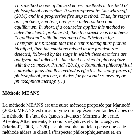
This method is one of the best known methods in the field of
philosophical counseling. It was proposed by Lou Marinoff
(2014) and is a progressive five-step method. Thus, its stages
are: problem, emotion, analysis, contemplation and
equilibrium. In short, if a counselor applies this method to
solve the client’s problem (s), then the objective is to achieve
“equilibrium” with the meaning of well-being in life.
Therefore, the problem that the client is facing must first be
identified, then the emotions related to the problem are
detected, followed by the stage in which these emotions are
analyzed and reflected – the client is asked to philosophize
with the counselor. Frunz? (2018), a Romanian philosophical
counselor, finds that this method is effective for many forms of
philosophical practice, but also for personal counseling or
philosophical therapy. (…)
Méthode MEANS
La méthode MEANS est une autre méthode proposée par Marinoff
(2003). MEANS est un acronyme qui représente en fait les étapes de
la méthode. Il s’agit des étapes suivantes : Moments de vérité,
Attentes, Attachements, Émotions négatives et Choix sagaces
(Marinoff, 2003, p. 320). Le philosophe praticien pense que cette
méthode aidera le client à s’inspecter philosophiquement et, en