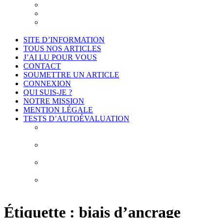
Je suis intéressé
Cadre légal et conformité
Projet de déontologie de l’accompagnement
philosophique
SITE D’INFORMATION
TOUS NOS ARTICLES
J’AI LU POUR VOUS
CONTACT
SOUMETTRE UN ARTICLE
CONNEXION
QUI SUIS-JE ?
NOTRE MISSION
MENTION LÉGALE
TESTS D’AUTOÉVALUATION
Test # 1 – Connais-toi toi-même : À la découverte de
vos biais cognitifs
Test # 2 – Connais-toi toi-même : À la découverte
des 10 erreurs de construction de vos idées
Test # 3 – Connais-toi toi-même : À la découverte de
vos obstacles épistémologiques
Test # 4 – Connais-toi toi-même : À la découverte de
mes habitudes de pensée
Étiquette :
biais d’ancrage