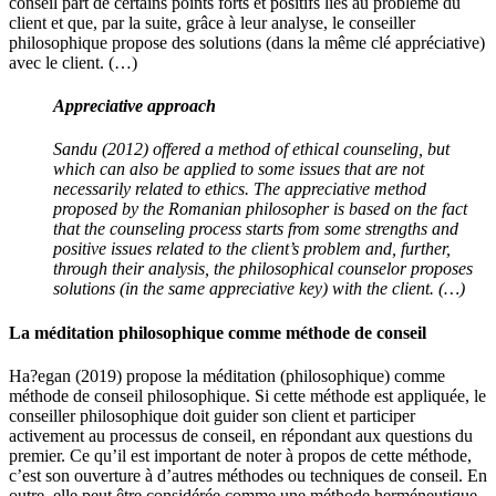
conseil part de certains points forts et positifs liés au problème du
client et que, par la suite, grâce à leur analyse, le conseiller
philosophique propose des solutions (dans la même clé appréciative)
avec le client. (…)
Appreciative approach
Sandu (2012) offered a method of ethical counseling, but
which can also be applied to some issues that are not
necessarily related to ethics. The appreciative method
proposed by the Romanian philosopher is based on the fact
that the counseling process starts from some strengths and
positive issues related to the client’s problem and, further,
through their analysis, the philosophical counselor proposes
solutions (in the same appreciative key) with the client. (…)
La méditation philosophique comme méthode de conseil
Ha?egan (2019) propose la méditation (philosophique) comme
méthode de conseil philosophique. Si cette méthode est appliquée, le
conseiller philosophique doit guider son client et participer
activement au processus de conseil, en répondant aux questions du
premier. Ce qu’il est important de noter à propos de cette méthode,
c’est son ouverture à d’autres méthodes ou techniques de conseil. En
outre, elle peut être considérée comme une méthode herméneutique,