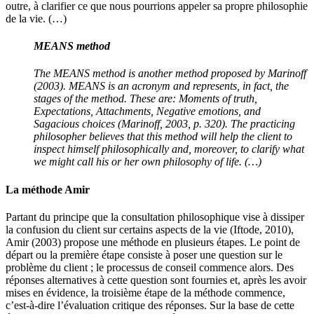
outre, à clarifier ce que nous pourrions appeler sa propre philosophie
de la vie. (…)
MEANS method
The MEANS method is another method proposed by Marinoff
(2003). MEANS is an acronym and represents, in fact, the
stages of the method. These are: Moments of truth,
Expectations, Attachments, Negative emotions, and
Sagacious choices (Marinoff, 2003, p. 320). The practicing
philosopher believes that this method will help the client to
inspect himself philosophically and, moreover, to clarify what
we might call his or her own philosophy of life. (…)
La méthode Amir
Partant du principe que la consultation philosophique vise à dissiper
la confusion du client sur certains aspects de la vie (Iftode, 2010),
Amir (2003) propose une méthode en plusieurs étapes. Le point de
départ ou la première étape consiste à poser une question sur le
problème du client ; le processus de conseil commence alors. Des
réponses alternatives à cette question sont fournies et, après les avoir
mises en évidence, la troisième étape de la méthode commence,
c’est-à-dire l’évaluation critique des réponses. Sur la base de cette