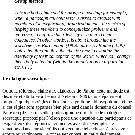
Group method
This method is intended for group counseling; for example,
when a philosophical counselor is asked to discuss with
members of a corporation, organization, etc.. It consists of
helping these members to conceptualize problems and,
moreover, to improve their lives by listening to their
colleagues. In other words, it is about broadening the
worldview, as Ruschmann (1998) observes. Raabe (1999)
states that through this, the clients come to examine the
adequacy of their conception of the world, which can change
their daily behavior (within the organization / corporation
etc.). (…)
Le dialogue socratique
Outre la référence claire aux dialogues de Platon, cette méthode est
discutée et attribuée à Leonard Nelson (1949), qui a également
proposé quelques règles utiles pour la pratique philosophique, même
si ces règles sont apparues bien plus tard dans le domaine du conseil.
Par exemple, le conseiller philosophique qui utilise le dialogue
socratique proposé par Nelson pose une question aux participants et
exige d’eux des réponses pertinentes avec des exemples de
situations dans leur vie où ils ont vécu une telle chose. Après avoir
écouté leurs réponses, le conseiller choisit un cas d’événement