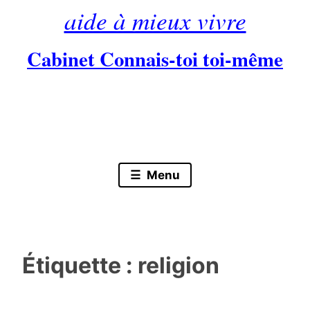
aide à mieux vivre
Cabinet Connais-toi toi-même
Skip
to
content
Menu
Étiquette :
religion