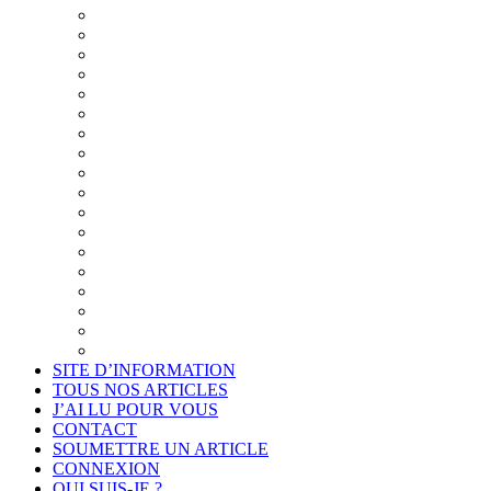
Synthèse du Projet
Présentation
Un cadre éthique pour l’examen de la pensée
Diaporama du Cabinet « Connais-toi toi-même »
Projet de déontologie de l’accompagnement philosop
La philo plutôt que la psycho
Quand la psychologie cherche la philosophie pour se
La clientèle visée et le programme des séances
Résumé du projet
Synthèse détaillée du projet
Synthèse illustrée du projet
Les thèmes de la communication
Introduction au projet
La formation du philosophe consultant
Annexes
Je suis intéressé
Cadre légal et conformité
Projet de déontologie de l’accompagnement philosop
SITE D’INFORMATION
TOUS NOS ARTICLES
J’AI LU POUR VOUS
CONTACT
SOUMETTRE UN ARTICLE
CONNEXION
QUI SUIS-JE ?