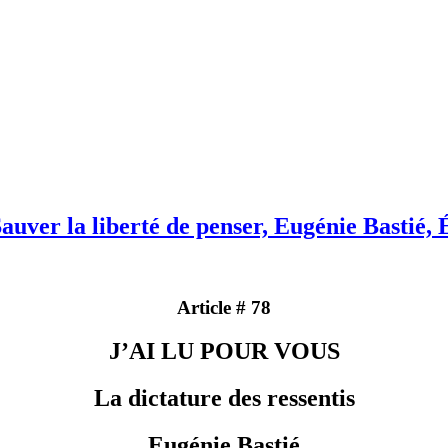
os biais cognitifs
 10 erreurs de construction de vos idées
vos obstacles épistémologiques
 mes habitudes de pensée
Sauver la liberté de penser, Eugénie Bastié, 
Article # 78
J’AI LU POUR VOUS
La dictature des ressentis
Eugénie Bastié