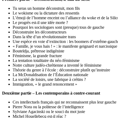
Tu seras un homme déconstruit, mon fils
Le wokisme ou la dictature des ressentis
L’émoji de l’homme enceint ou l’alliance du woke et de la Sili
Le progrès est-il une idée morte ?
Pourquoi les sociologues sont (presque) tous de gauche
Déconstruire les déconstructeurs
Dans la tête d’un révolutionnaire trans
Une espèce en voie d’extinction : les boomers d’extrême-gauch
« Famille, je vous hais ! » : le manifeste geignard et narcissiq
Bouteldja, prêtresse indigéniste
Féminisme, la grande fracture
La tentation totalitaire du néo-féminisme
Notre culture judéo-chrétienne a inventé le féminisme
Théorie du genre à l’école : déconstruire plutôt qu’instruire
La McDonaldisation de l’Éducation nationale
La société de loisirs, une fabrique à crétins ?
Immigration, « le grand renoncement »
Deuxième partie – Les contemporains à contre-courant
Ces intellectuels français qui ne reconnaissent plus leur gauche
Pierre Nora ou la politesse de l’intelligence
Sylviane Agacinski ou le souci du mot juste
Michel Houellebecq est-il réac ?