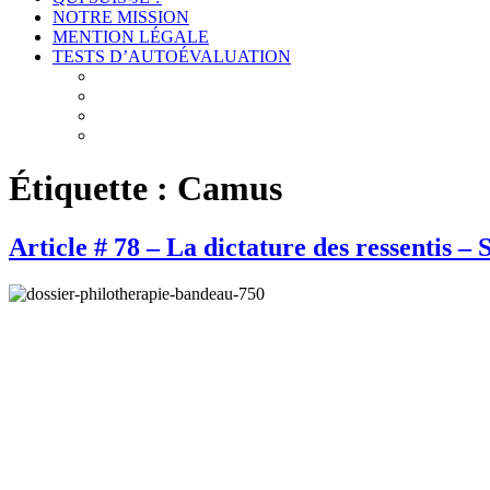
NOTRE MISSION
MENTION LÉGALE
TESTS D’AUTOÉVALUATION
Test # 1 – Connais-toi toi-même : À la découverte de v
Test # 2 – Connais-toi toi-même : À la découverte des
Test # 3 – Connais-toi toi-même : À la découverte de 
Test # 4 – Connais-toi toi-même : À la découverte de
Étiquette :
Camus
Article # 78 – La dictature des ressentis – 