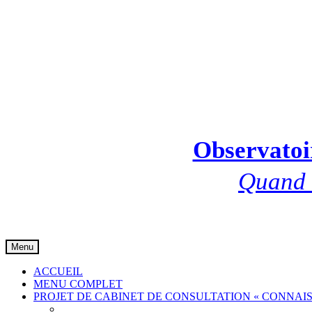
Observatoir
Quand l
Skip
Menu
to
content
ACCUEIL
MENU COMPLET
PROJET DE CABINET DE CONSULTATION « CONNAIS
Communiqué de presse 001