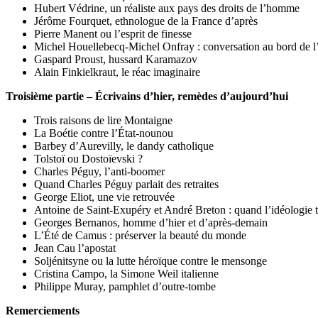
Hubert Védrine, un réaliste aux pays des droits de l’homme
Jérôme Fourquet, ethnologue de la France d’après
Pierre Manent ou l’esprit de finesse
Michel Houellebecq-Michel Onfray : conversation au bord de l
Gaspard Proust, hussard Karamazov
Alain Finkielkraut, le réac imaginaire
Troisième partie – Écrivains d’hier, remèdes d’aujourd’hui
Trois raisons de lire Montaigne
La Boétie contre l’État-nounou
Barbey d’Aurevilly, le dandy catholique
Tolstoï ou Dostoïevski ?
Charles Péguy, l’anti-boomer
Quand Charles Péguy parlait des retraites
George Eliot, une vie retrouvée
Antoine de Saint-Exupéry et André Breton : quand l’idéologie t
Georges Bernanos, homme d’hier et d’après-demain
L’Été de Camus : préserver la beauté du monde
Jean Cau l’apostat
Soljénitsyne ou la lutte héroïque contre le mensonge
Cristina Campo, la Simone Weil italienne
Philippe Muray, pamphlet d’outre-tombe
Remerciements