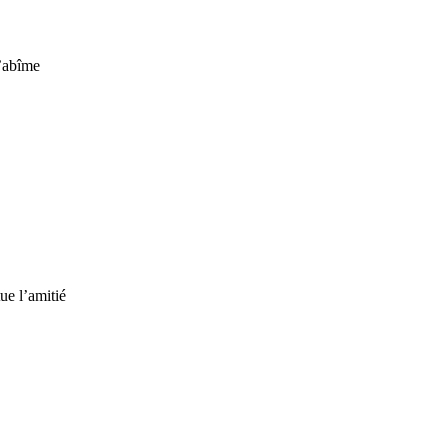
’abîme
ue l’amitié