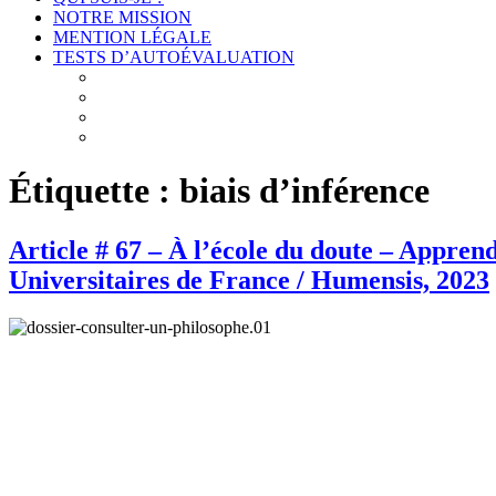
NOTRE MISSION
MENTION LÉGALE
TESTS D’AUTOÉVALUATION
Test # 1 – Connais-toi toi-même : À la découverte de v
Test # 2 – Connais-toi toi-même : À la découverte des
Test # 3 – Connais-toi toi-même : À la découverte de 
Test # 4 – Connais-toi toi-même : À la découverte de
Étiquette :
biais d’inférence
Article # 67 – À l’école du doute – Appren
Universitaires de France / Humensis, 2023