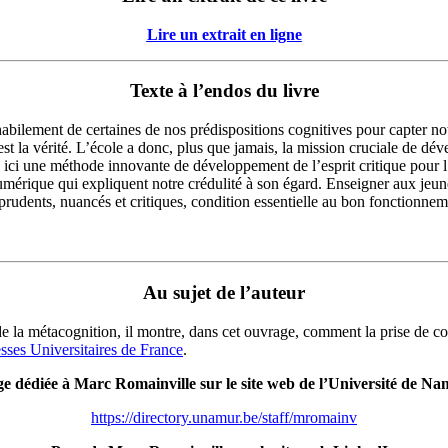
Lire un extrait en ligne
Texte à l’endos du livre
habilement de certaines de nos prédispositions cognitives pour capter notr
st la vérité. L’école a donc, plus que jamais, la mission cruciale de déve
 ici une méthode innovante de développement de l’esprit critique pour l
érique qui expliquent notre crédulité à son égard. Enseigner aux jeune
x prudents, nuancés et critiques, condition essentielle au bon fonctionne
Au sujet de l’auteur
de la métacognition, il montre, dans cet ouvrage, comment la prise de c
sses Universitaires de France
.
e dédiée à Marc Romainville sur le site web de l’Université de N
https://directory.unamur.be/staff/mromainv