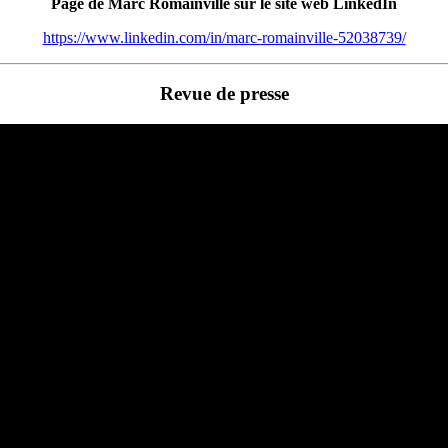
Page de Marc Romainville sur le site web LinkedIn
https://www.linkedin.com/in/marc-romainville-52038739/
Revue de presse