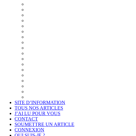
Synthèse du Projet
Présentation
Un cadre éthique pour l’examen de la pensée
Diaporama du Cabinet « Connais-toi toi-même »
Projet de déontologie de l’accompagnement philosop
La philo plutôt que la psycho
Quand la psychologie cherche la philosophie pour se
La clientèle visée et le programme des séances
Résumé du projet
Synthèse détaillée du projet
Synthèse illustrée du projet
Les thèmes de la communication
Introduction au projet
La formation du philosophe consultant
Annexes
Je suis intéressé
Cadre légal et conformité
Projet de déontologie de l’accompagnement philosop
SITE D’INFORMATION
TOUS NOS ARTICLES
J’AI LU POUR VOUS
CONTACT
SOUMETTRE UN ARTICLE
CONNEXION
QUI SUIS-JE ?