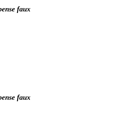
pense faux
pense faux