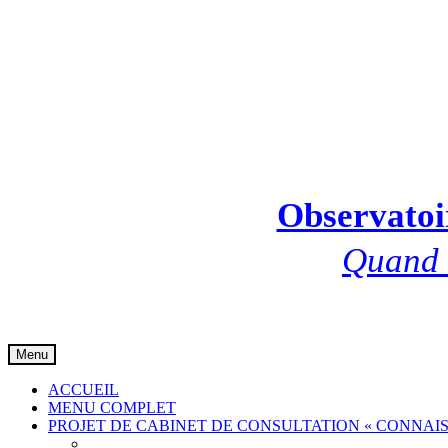
Observatoir
Quand l
Skip
Menu
to
content
ACCUEIL
MENU COMPLET
PROJET DE CABINET DE CONSULTATION « CONNAIS
Communiqué de presse 001