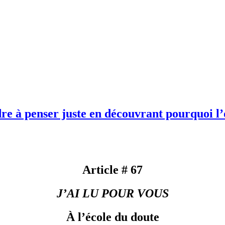
os biais cognitifs
 10 erreurs de construction de vos idées
vos obstacles épistémologiques
 mes habitudes de pensée
dre à penser juste en découvrant pourquoi l
Article # 67
J’AI LU POUR VOUS
À l’école du doute