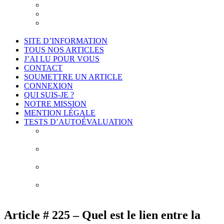
Je suis intéressé
Cadre légal et conformité
Projet de déontologie de l’accompagnement
philosophique
SITE D’INFORMATION
TOUS NOS ARTICLES
J’AI LU POUR VOUS
CONTACT
SOUMETTRE UN ARTICLE
CONNEXION
QUI SUIS-JE ?
NOTRE MISSION
MENTION LÉGALE
TESTS D’AUTOÉVALUATION
Test # 1 – Connais-toi toi-même : À la découverte de
vos biais cognitifs
Test # 2 – Connais-toi toi-même : À la découverte
des 10 erreurs de construction de vos idées
Test # 3 – Connais-toi toi-même : À la découverte de
vos obstacles épistémologiques
Test # 4 – Connais-toi toi-même : À la découverte de
mes habitudes de pensée
Article # 225 – Quel est le lien entre la