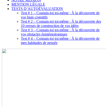
NOTRE MISSION
MENTION LÉGALE
TESTS D’AUTOÉVALUATION
Test # 1 – Connais-toi toi-même : À la découverte de
vos biais cognitifs
Test # 2 – Connais-toi toi-même : À la découverte des
10 erreurs de construction de vos idées
Test # 3 – Connais-toi toi-même : À la découverte de
vos obstacles épistémologiques
Test # 4 – Connais-toi toi-même : À la découverte de
mes habitudes de pensée