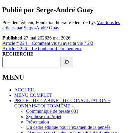
Publié par
Serge-André Guay
Président éditeur, Fondation littéraire Fleur de Lys
Voir tous les
articles par Serge-André Guay
Published
27 mai 2026
26 mai 2026
Navigation
Previous
Article # 224 – Comment vis-tu avec ta vie ? 2/2
Post
Next
Article # 226 – Le bonheur d’être heureux
de
Post
RECHERCHE
l’article
MENU
ACCUEIL
MENU COMPLET
PROJET DE CABINET DE CONSULTATION «
CONNAIS-TOI TOI-MÊME »
Communiqué de presse 001
Synthèse du Projet
Présentation
Un cadre éthique pour l’examen de la pensée
Diaporama du Cabinet « Connais-toi toi-même »