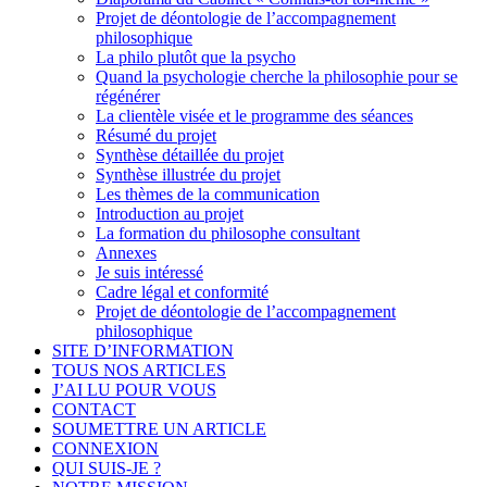
Projet de déontologie de l’accompagnement
philosophique
La philo plutôt que la psycho
Quand la psychologie cherche la philosophie pour se
régénérer
La clientèle visée et le programme des séances
Résumé du projet
Synthèse détaillée du projet
Synthèse illustrée du projet
Les thèmes de la communication
Introduction au projet
La formation du philosophe consultant
Annexes
Je suis intéressé
Cadre légal et conformité
Projet de déontologie de l’accompagnement
philosophique
SITE D’INFORMATION
TOUS NOS ARTICLES
J’AI LU POUR VOUS
CONTACT
SOUMETTRE UN ARTICLE
CONNEXION
QUI SUIS-JE ?