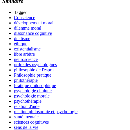
Similaire
Tagged
Conscience
développement moral
dilemme moral
dissonance cognitive
dualisme
éthique
existentialisme
libre arbitre
neuroscience
ordre des psychologues
philosophie de l'esprit
Philosophie pratique
philothérapie
Pratique philosophique
psychologie clinique
psychologie morale
psychothérapie
relation d'aide
relation philosophie et psychologie
santé mentale
sciences cognitives
sens de la vie