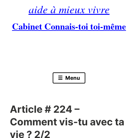
aide à mieux vivre
Cabinet Connais-toi toi-même
Skip
to
content
Menu
Article # 224 –
Comment vis-tu avec ta
vie ? 2/2