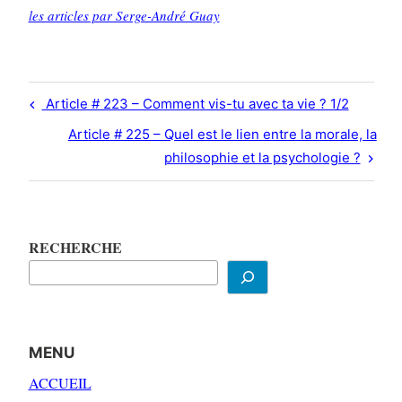
les articles par Serge-André Guay
Navigation
Previous
Article # 223 – Comment vis-tu avec ta vie ? 1/2
de
Post
Next
Article # 225 – Quel est le lien entre la morale, la
l’article
Post
philosophie et la psychologie ?
RECHERCHE
MENU
ACCUEIL