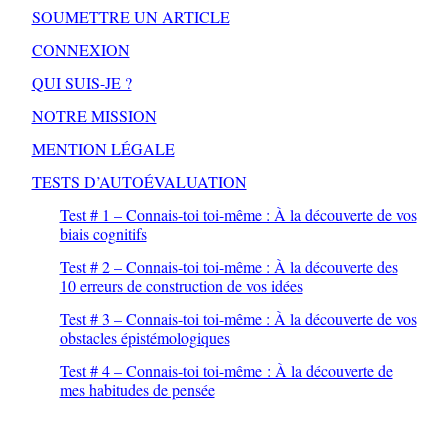
SOUMETTRE UN ARTICLE
CONNEXION
QUI SUIS-JE ?
NOTRE MISSION
MENTION LÉGALE
TESTS D’AUTOÉVALUATION
Test # 1 – Connais-toi toi-même : À la découverte de vos
biais cognitifs
Test # 2 – Connais-toi toi-même : À la découverte des
10 erreurs de construction de vos idées
Test # 3 – Connais-toi toi-même : À la découverte de vos
obstacles épistémologiques
Test # 4 – Connais-toi toi-même : À la découverte de
mes habitudes de pensée