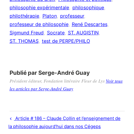
philosophie expérimentale
philosophique
philothérapie
Platon
professeur
professeur de philosophie
René Descartes
Sigmund Freud
Socrate
ST. AUGISTIN
ST. THOMAS
test de PERPE/PHILO
Publié par
Serge-André Guay
Président éditeur, Fondation littéraire Fleur de Lys
Voir tous
les articles par Serge-André Guay
Navigation
Previous
Article # 186 – Claude Collin et l’enseignement de
de
Post
la philosophie aujourd’hui dans nos Cégeps
l’article