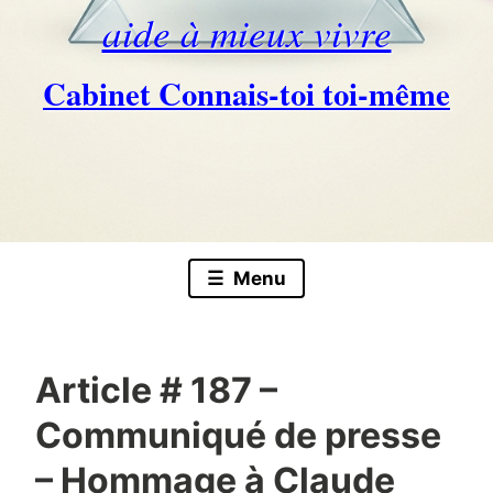
aide à mieux vivre
Cabinet Connais-toi toi-même
Skip
to
content
Menu
Article # 187 –
Communiqué de presse
– Hommage à Claude