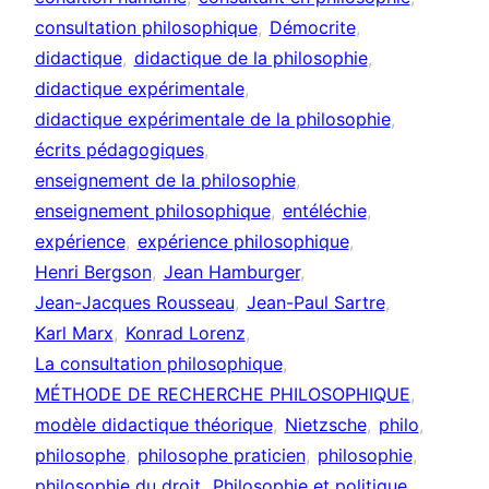
consultation philosophique
Démocrite
didactique
didactique de la philosophie
didactique expérimentale
didactique expérimentale de la philosophie
écrits pédagogiques
enseignement de la philosophie
enseignement philosophique
entéléchie
expérience
expérience philosophique
Henri Bergson
Jean Hamburger
Jean-Jacques Rousseau
Jean-Paul Sartre
Karl Marx
Konrad Lorenz
La consultation philosophique
MÉTHODE DE RECHERCHE PHILOSOPHIQUE
modèle didactique théorique
Nietzsche
philo
philosophe
philosophe praticien
philosophie
philosophie du droit
Philosophie et politique