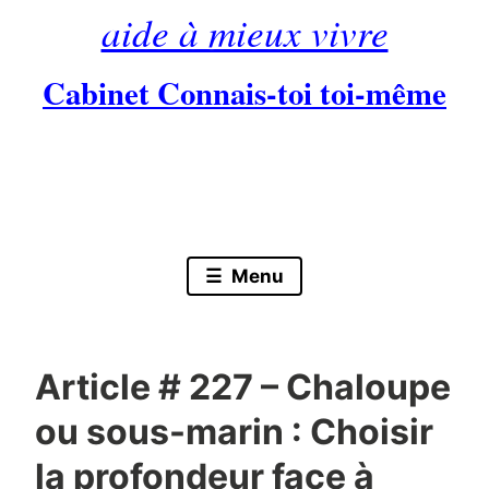
aide à mieux vivre
Cabinet Connais-toi toi-même
Skip
to
content
Menu
Article # 227 – Chaloupe
ou sous-marin : Choisir
la profondeur face à