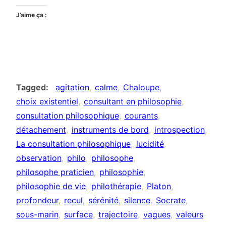
J’aime ça :
Tagged
agitation
calme
Chaloupe
choix existentiel
consultant en philosophie
consultation philosophique
courants
détachement
instruments de bord
introspection
La consultation philosophique
lucidité
observation
philo
philosophe
philosophe praticien
philosophie
philosophie de vie
philothérapie
Platon
profondeur
recul
sérénité
silence
Socrate
sous-marin
surface
trajectoire
vagues
valeurs