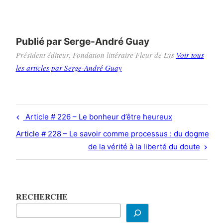
Publié par
Serge-André Guay
Président éditeur, Fondation littéraire Fleur de Lys
Voir tous
les articles par Serge-André Guay
Navigation
Previous
Article # 226 – Le bonheur d’être heureux
de
Post
Next
Article # 228 – Le savoir comme processus : du dogme
l’article
Post
de la vérité à la liberté du doute
RECHERCHE