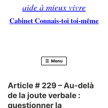
aide à mieux vivre
Cabinet Connais-toi toi-même
Skip
to
content
Menu
Article # 229 – Au-delà
de la joute verbale :
questionner la