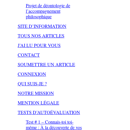
Projet de déontologie de
l’accompagnement
philosophique
SITE D’INFORMATION
TOUS NOS ARTICLES
J’AI LU POUR VOUS
CONTACT
SOUMETTRE UN ARTICLE
CONNEXION
QUI SUIS-JE ?
NOTRE MISSION
MENTION LÉGALE
TESTS D’AUTOÉVALUATION
Test # 1 – Connais-toi toi-
même : À la découverte de vos