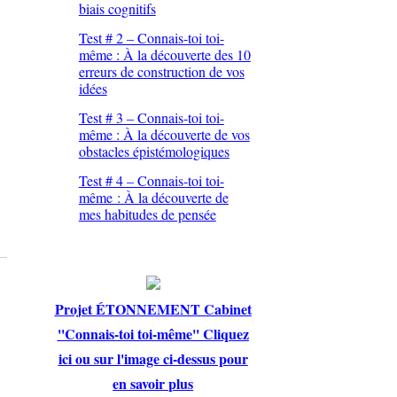
biais cognitifs
Test # 2 – Connais-toi toi-
même : À la découverte des 10
erreurs de construction de vos
idées
Test # 3 – Connais-toi toi-
même : À la découverte de vos
obstacles épistémologiques
Test # 4 – Connais-toi toi-
même : À la découverte de
mes habitudes de pensée
Projet ÉTONNEMENT Cabinet
''Connais-toi toi-même'' Cliquez
ici ou sur l'image ci-dessus pour
en savoir plus