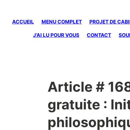
to
content
ACCUEIL
MENU COMPLET
PROJET DE CABI
J’AI LU POUR VOUS
CONTACT
SOU
Article # 16
gratuite : Ini
philosophiqu