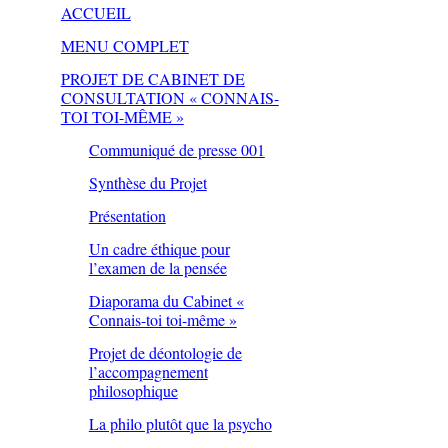
ACCUEIL
MENU COMPLET
PROJET DE CABINET DE
CONSULTATION « CONNAIS-
TOI TOI-MÊME »
Communiqué de presse 001
Synthèse du Projet
Présentation
Un cadre éthique pour
l’examen de la pensée
Diaporama du Cabinet «
Connais-toi toi-même »
Projet de déontologie de
l’accompagnement
philosophique
La philo plutôt que la psycho