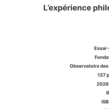
L’expérience phi
Essai 
Fondat
Observatoire des
137 p
2026,
©
IS