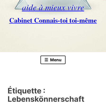
aide à mieux vivre
Cabinet Connais-toi toi-même
Skip
to
content
Menu
Étiquette :
Lebenskönnerschaft