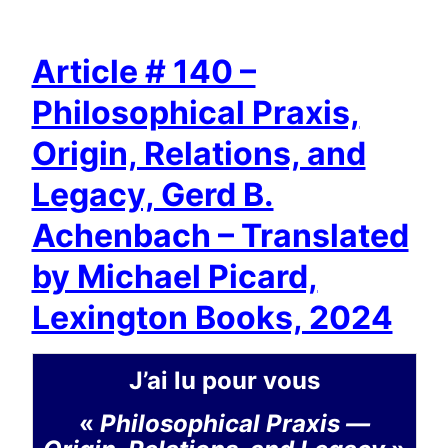
Article # 140 –
Philosophical Praxis,
Origin, Relations, and
Legacy, Gerd B.
Achenbach – Translated
by Michael Picard,
Lexington Books, 2024
J’ai lu pour vous
«
Philosophical Praxis —