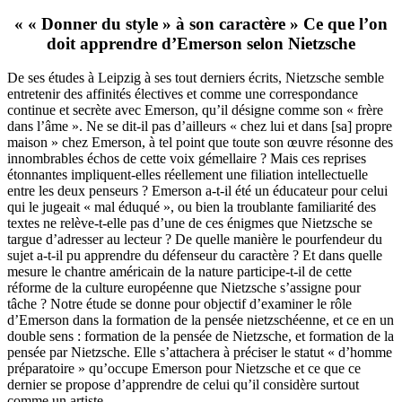
« « Donner du style » à son caractère » Ce que l’on
doit apprendre d’Emerson selon Nietzsche
De ses études à Leipzig à ses tout derniers écrits, Nietzsche semble
entretenir des affinités électives et comme une correspondance
continue et secrète avec Emerson, qu’il désigne comme son « frère
dans l’âme ». Ne se dit-il pas d’ailleurs « chez lui et dans [sa] propre
maison » chez Emerson, à tel point que toute son œuvre résonne des
innombrables échos de cette voix gémellaire ? Mais ces reprises
étonnantes impliquent-elles réellement une filiation intellectuelle
entre les deux penseurs ? Emerson a-t-il été un éducateur pour celui
qui le jugeait « mal éduqué », ou bien la troublante familiarité des
textes ne relève-t-elle pas d’une de ces énigmes que Nietzsche se
targue d’adresser au lecteur ? De quelle manière le pourfendeur du
sujet a-t-il pu apprendre du défenseur du caractère ? Et dans quelle
mesure le chantre américain de la nature participe-t-il de cette
réforme de la culture européenne que Nietzsche s’assigne pour
tâche ? Notre étude se donne pour objectif d’examiner le rôle
d’Emerson dans la formation de la pensée nietzschéenne, et ce en un
double sens : formation de la pensée de Nietzsche, et formation de la
pensée par Nietzsche. Elle s’attachera à préciser le statut « d’homme
préparatoire » qu’occupe Emerson pour Nietzsche et ce que ce
dernier se propose d’apprendre de celui qu’il considère surtout
comme un artiste.