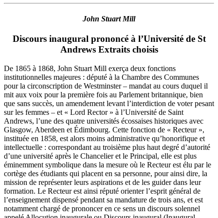
John Stuart Mill
Discours inaugural prononcé à l’Université de St
Andrews Extraits choisis
De 1865 à 1868, John Stuart Mill exerça deux fonctions
institutionnelles majeures : député à la Chambre des Communes
pour la circonscription de Westminster – mandat au cours duquel il
mit aux voix pour la première fois au Parlement britannique, bien
que sans succès, un amendement levant l’interdiction de voter pesant
sur les femmes – et « Lord Rector » à l’Université de Saint
Andrews, l’une des quatre universités écossaises historiques avec
Glasgow, Aberdeen et Édimbourg. Cette fonction de « Recteur »,
instituée en 1858, est alors moins administrative qu’honorifique et
intellectuelle : correspondant au troisième plus haut degré d’autorité
d’une université après le Chancelier et le Principal, elle est plus
éminemment symbolique dans la mesure où le Recteur est élu par le
cortège des étudiants qui placent en sa personne, pour ainsi dire, la
mission de représenter leurs aspirations et de les guider dans leur
formation. Le Recteur est ainsi réputé orienter l’esprit général de
l’enseignement dispensé pendant sa mandature de trois ans, et est
notamment chargé de prononcer en ce sens un discours solennel
appelé Allocution inaugurale ou Discours inaugural (Inaugural