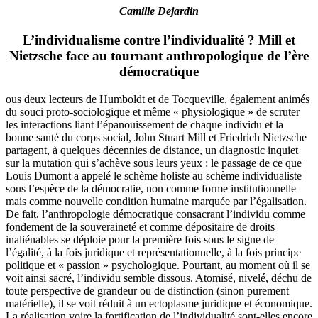
Camille Dejardin
L’individualisme contre l’individualité ? Mill et
Nietzsche face au tournant anthropologique de l’ère
démocratique
ous deux lecteurs de Humboldt et de Tocqueville, également animés
du souci proto-sociologique et même « physiologique » de scruter
les interactions liant l’épanouissement de chaque individu et la
bonne santé du corps social, John Stuart Mill et Friedrich Nietzsche
partagent, à quelques décennies de distance, un diagnostic inquiet
sur la mutation qui s’achève sous leurs yeux : le passage de ce que
Louis Dumont a appelé le schème holiste au schème individualiste
sous l’espèce de la démocratie, non comme forme institutionnelle
mais comme nouvelle condition humaine marquée par l’égalisation.
De fait, l’anthropologie démocratique consacrant l’individu comme
fondement de la souveraineté et comme dépositaire de droits
inaliénables se déploie pour la première fois sous le signe de
l’égalité, à la fois juridique et représentationnelle, à la fois principe
politique et « passion » psychologique. Pourtant, au moment où il se
voit ainsi sacré, l’individu semble dissous. Atomisé, nivelé, déchu de
toute perspective de grandeur ou de distinction (sinon purement
matérielle), il se voit réduit à un ectoplasme juridique et économique.
La réalisation voire la fortification de l’individualité sont-elles encore