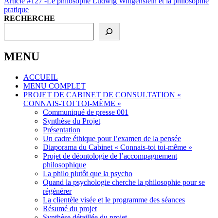
Next
Article #127 -Le philosophe Ludwig Wittgenstein et la philosophie
l’article
Post
pratique
RECHERCHE
MENU
ACCUEIL
MENU COMPLET
PROJET DE CABINET DE CONSULTATION «
CONNAIS-TOI TOI-MÊME »
Communiqué de presse 001
Synthèse du Projet
Présentation
Un cadre éthique pour l’examen de la pensée
Diaporama du Cabinet « Connais-toi toi-même »
Projet de déontologie de l’accompagnement
philosophique
La philo plutôt que la psycho
Quand la psychologie cherche la philosophie pour se
régénérer
La clientèle visée et le programme des séances
Résumé du projet
Synthèse détaillée du projet