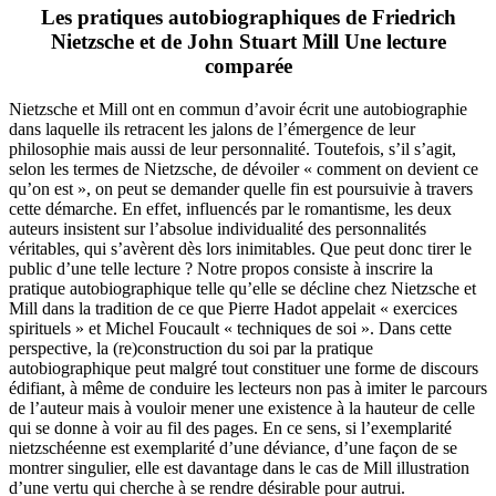
Les pratiques autobiographiques de Friedrich
Nietzsche et de John Stuart Mill Une lecture
comparée
Nietzsche et Mill ont en commun d’avoir écrit une autobiographie
dans laquelle ils retracent les jalons de l’émergence de leur
philosophie mais aussi de leur personnalité. Toutefois, s’il s’agit,
selon les termes de Nietzsche, de dévoiler « comment on devient ce
qu’on est », on peut se demander quelle fin est poursuivie à travers
cette démarche. En effet, influencés par le romantisme, les deux
auteurs insistent sur l’absolue individualité des personnalités
véritables, qui s’avèrent dès lors inimitables. Que peut donc tirer le
public d’une telle lecture ? Notre propos consiste à inscrire la
pratique autobiographique telle qu’elle se décline chez Nietzsche et
Mill dans la tradition de ce que Pierre Hadot appelait « exercices
spirituels » et Michel Foucault « techniques de soi ». Dans cette
perspective, la (re)construction du soi par la pratique
autobiographique peut malgré tout constituer une forme de discours
édifiant, à même de conduire les lecteurs non pas à imiter le parcours
de l’auteur mais à vouloir mener une existence à la hauteur de celle
qui se donne à voir au fil des pages. En ce sens, si l’exemplarité
nietzschéenne est exemplarité d’une déviance, d’une façon de se
montrer singulier, elle est davantage dans le cas de Mill illustration
d’une vertu qui cherche à se rendre désirable pour autrui.