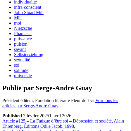
individualité
infra-conscient
John Stuart Mill
Mill
moi
Nietzsche
Phantasia
puissance
pulsion
savant
Selbsterziehung
sexualité
soi
solitude
université
Publié par
Serge-André Guay
Président éditeur, Fondation littéraire Fleur de Lys
Voir tous les
articles par Serge-André Guay
Published
7 février 2025
1 avril 2026
Navigation
Previous
Article #125 – La Fatigue d’être soi – Dépression et société, Alain
Post
Ehrenberg, Éditions Odile Jacob, 1998.
de