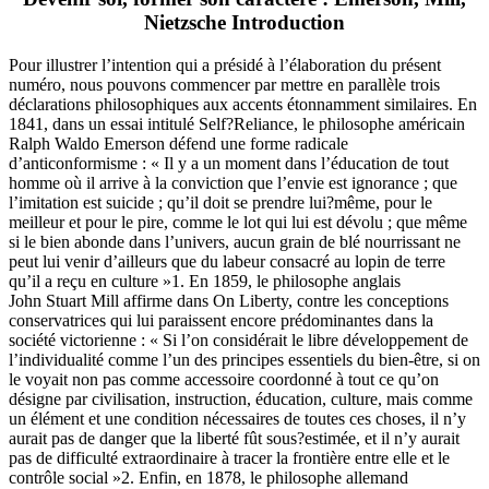
Nietzsche Introduction
Pour illustrer l’intention qui a présidé à l’élaboration du présent
numéro, nous pouvons commencer par mettre en parallèle trois
déclarations philosophiques aux accents étonnamment similaires. En
1841, dans un essai intitulé Self?Reliance, le philosophe américain
Ralph Waldo Emerson défend une forme radicale
d’anticonformisme : « Il y a un moment dans l’éducation de tout
homme où il arrive à la conviction que l’envie est ignorance ; que
l’imitation est suicide ; qu’il doit se prendre lui?même, pour le
meilleur et pour le pire, comme le lot qui lui est dévolu ; que même
si le bien abonde dans l’univers, aucun grain de blé nourrissant ne
peut lui venir d’ailleurs que du labeur consacré au lopin de terre
qu’il a reçu en culture »1. En 1859, le philosophe anglais
John Stuart Mill affirme dans On Liberty, contre les conceptions
conservatrices qui lui paraissent encore prédominantes dans la
société victorienne : « Si l’on considérait le libre développement de
l’individualité comme l’un des principes essentiels du bien-être, si on
le voyait non pas comme accessoire coordonné à tout ce qu’on
désigne par civilisation, instruction, éducation, culture, mais comme
un élément et une condition nécessaires de toutes ces choses, il n’y
aurait pas de danger que la liberté fût sous?estimée, et il n’y aurait
pas de difficulté extraordinaire à tracer la frontière entre elle et le
contrôle social »2. Enfin, en 1878, le philosophe allemand