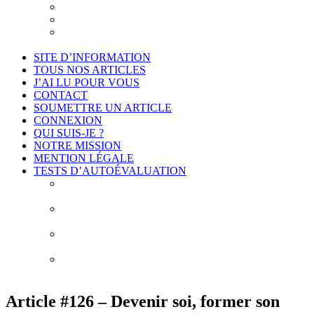
Je suis intéressé
Cadre légal et conformité
Projet de déontologie de l’accompagnement
philosophique
SITE D’INFORMATION
TOUS NOS ARTICLES
J’AI LU POUR VOUS
CONTACT
SOUMETTRE UN ARTICLE
CONNEXION
QUI SUIS-JE ?
NOTRE MISSION
MENTION LÉGALE
TESTS D’AUTOÉVALUATION
Test # 1 – Connais-toi toi-même : À la découverte de
vos biais cognitifs
Test # 2 – Connais-toi toi-même : À la découverte
des 10 erreurs de construction de vos idées
Test # 3 – Connais-toi toi-même : À la découverte de
vos obstacles épistémologiques
Test # 4 – Connais-toi toi-même : À la découverte de
mes habitudes de pensée
Article #126 – Devenir soi, former son