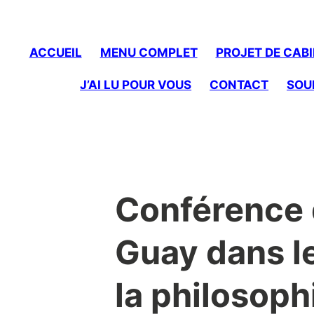
to
content
ACCUEIL
MENU COMPLET
PROJET DE CABI
J’AI LU POUR VOUS
CONTACT
SOU
Conférence 
Guay dans le
la philosoph