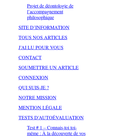
Projet de déontologie de
l’accompagnement
philosophique
SITE D’INFORMATION
TOUS NOS ARTICLES
J’AI LU POUR VOUS
CONTACT
SOUMETTRE UN ARTICLE
CONNEXION
QUI SUIS-JE ?
NOTRE MISSION
MENTION LÉGALE
TESTS D’AUTOÉVALUATION
Test # 1 – Connais-toi toi-
même : À la découverte de vos