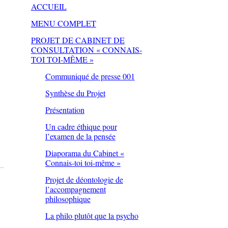
ACCUEIL
MENU COMPLET
PROJET DE CABINET DE
CONSULTATION « CONNAIS-
TOI TOI-MÊME »
Communiqué de presse 001
Synthèse du Projet
Présentation
Un cadre éthique pour
l’examen de la pensée
Diaporama du Cabinet «
Connais-toi toi-même »
Projet de déontologie de
l’accompagnement
philosophique
La philo plutôt que la psycho