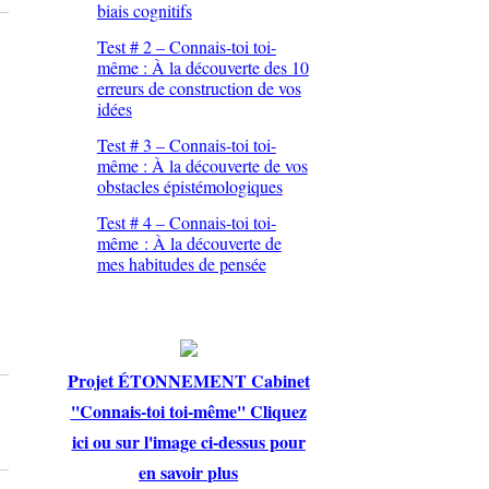
biais cognitifs
Test # 2 – Connais-toi toi-
même : À la découverte des 10
erreurs de construction de vos
idées
Test # 3 – Connais-toi toi-
même : À la découverte de vos
obstacles épistémologiques
Test # 4 – Connais-toi toi-
même : À la découverte de
mes habitudes de pensée
Projet ÉTONNEMENT Cabinet
''Connais-toi toi-même'' Cliquez
ici ou sur l'image ci-dessus pour
en savoir plus