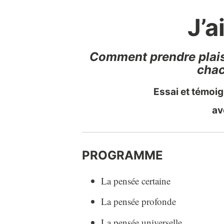
J’
Comment prendre plais
chac
Essai et témoi
av
PROGRAMME
La pensée certaine
La pensée profonde
La pensée universelle