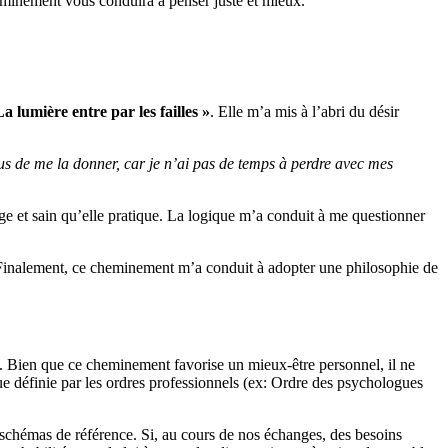
eminement vous conduira à penser juste et mieux.
La lumière entre par les failles »
. Elle m’a mis à l’abri du désir
us de me la donner, car je n’ai pas de temps à perdre avec mes
age et sain qu’elle pratique. La logique m’a conduit à me questionner
Finalement, ce cheminement m’a conduit à adopter une philosophie de
. Bien que ce cheminement favorise un mieux-être personnel, il ne
ue définie par les ordres professionnels (ex: Ordre des psychologues
schémas de référence. Si, au cours de nos échanges, des besoins