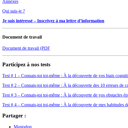
Annexes
Qui suis-je ?
Je suis intéressé – Inscrivez à ma lettre d’information
Document de travail
Document de travail (PDF
Participez à nos tests
Test # 1 – Connais-toi toi-même : À la découverte de vos biais cogniti
Test # 2 – Connais-toi toi-même : À la découverte des 10 erreurs de c
Test # 3 – Connais-toi toi-même : À la découverte de vos obstacles é
Test # 4 – Connais-toi toi-même : À la découverte de mes habitudes 
Partager :
Mastodon