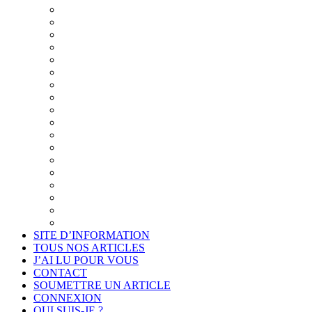
Synthèse du Projet
Présentation
Un cadre éthique pour l’examen de la pensée
Diaporama du Cabinet « Connais-toi toi-même »
Projet de déontologie de l’accompagnement philosop
La philo plutôt que la psycho
Quand la psychologie cherche la philosophie pour se
La clientèle visée et le programme des séances
Résumé du projet
Synthèse détaillée du projet
Synthèse illustrée du projet
Les thèmes de la communication
Introduction au projet
La formation du philosophe consultant
Annexes
Je suis intéressé
Cadre légal et conformité
Projet de déontologie de l’accompagnement philosop
SITE D’INFORMATION
TOUS NOS ARTICLES
J’AI LU POUR VOUS
CONTACT
SOUMETTRE UN ARTICLE
CONNEXION
QUI SUIS-JE ?