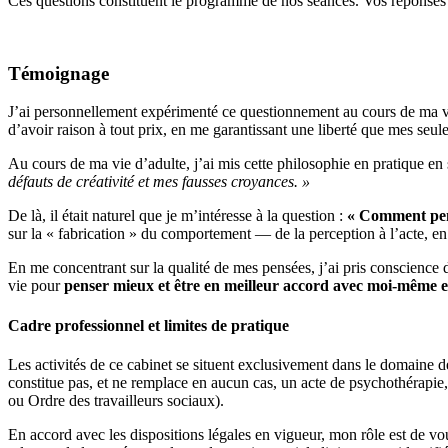
Ces questions constituent le programme de nos séances. Vos réponses
Témoignage
J’ai personnellement expérimenté ce questionnement au cours de ma vi
d’avoir raison à tout prix, en me garantissant une liberté que mes seu
Au cours de ma vie d’adulte, j’ai mis cette philosophie en pratique en
défauts de créativité et mes fausses croyances. »
De là, il était naturel que je m’intéresse à la question :
« Comment pen
sur la « fabrication » du comportement — de la perception à l’acte, en
En me concentrant sur la qualité de mes pensées, j’ai pris conscience de
vie pour
penser mieux et être en meilleur accord avec moi-même et
Cadre professionnel et limites de pratique
Les activités de ce cabinet se situent exclusivement dans le domaine d
constitue pas, et ne remplace en aucun cas, un acte de psychothérapie
ou Ordre des travailleurs sociaux).
En accord avec les dispositions légales en vigueur, mon rôle est de 