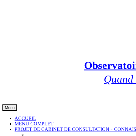
Observatoir
Quand l
Skip
Menu
to
content
ACCUEIL
MENU COMPLET
PROJET DE CABINET DE CONSULTATION « CONNAIS
Communiqué de presse 001