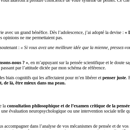
 vous aideront à prendre conscience de votre système de penser. Ce ch
e avec un grand bénéfice. Dès l’adolescence, j’ai adopté la devise :
« 
les opinions ne me permettaient pas.
 soutenant :
« Si vous avez une meilleure idée que la mienne, pressez-vo
sons-nous ? »
, en m’appuyant sur la pensée scientifique et le doute s
 passant par l’attitude dictée par mon schéma de référence.
s biais cognitifs qui les affectaient pour m’en libérer et
penser juste
. 
, de là, être mieux dans ma peau.
e la
consultation philosophique et de l’examen critique de la pensée
, une évaluation neuropsychologique ou une intervention sociale telle q
vous accompagner dans l’analyse de vos mécanismes de pensée et de vos 