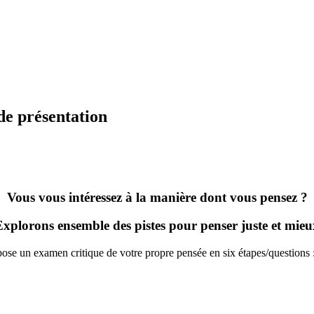
os biais cognitifs
 10 erreurs de construction de vos idées
vos obstacles épistémologiques
 mes habitudes de pensée
de présentation
Vous vous intéressez à la manière dont vous pensez ?
Explorons ensemble des pistes pour penser juste et mieu
ose un examen critique de votre propre pensée en six étapes/questions 