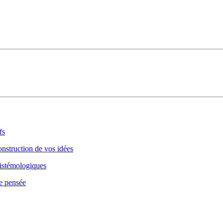
fs
onstruction de vos idées
pistémologiques
de pensée