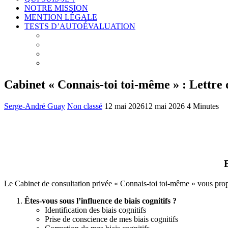
NOTRE MISSION
MENTION LÉGALE
TESTS D’AUTOÉVALUATION
Test # 1 – Connais-toi toi-même : À la découverte de v
Test # 2 – Connais-toi toi-même : À la découverte des
Test # 3 – Connais-toi toi-même : À la découverte de 
Test # 4 – Connais-toi toi-même : À la découverte de
Cabinet « Connais-toi toi-même » : Lettre 
Serge-André Guay
Non classé
12 mai 2026
12 mai 2026
4 Minutes
Le Cabinet de consultation privée « Connais-toi toi-même » vous prop
Êtes-vous sous l’influence de biais cognitifs ?
Identification des biais cognitifs
Prise de conscience de mes biais cognitifs