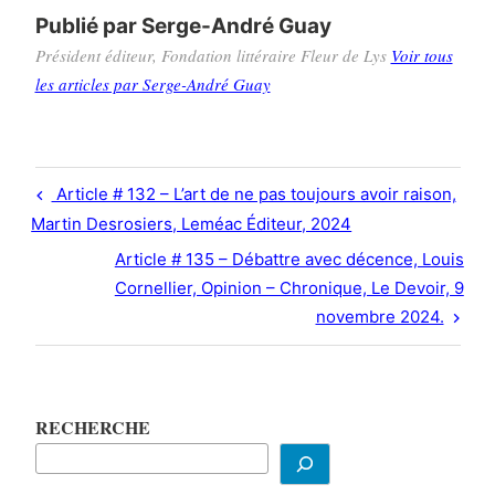
Publié par
Serge-André Guay
Président éditeur, Fondation littéraire Fleur de Lys
Voir tous
les articles par Serge-André Guay
Navigation
Previous
Article # 132 – L’art de ne pas toujours avoir raison,
de
Post
Martin Desrosiers, Leméac Éditeur, 2024
l’article
Next
Article # 135 – Débattre avec décence, Louis
Post
Cornellier, Opinion – Chronique, Le Devoir, 9
novembre 2024.
RECHERCHE