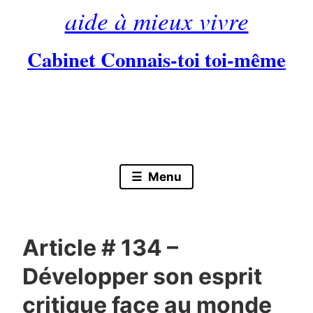
aide à mieux vivre
Cabinet Connais-toi toi-même
Skip
to
content
Menu
Article # 134 –
Développer son esprit
critique face au monde