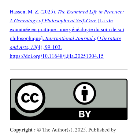
Hassen, M. Z. (2025).
The Examined Life in Practice:
A Genealogy of Philosophical Self-Care
[La vie
examinée en pratique : une généalogie du soin de soi
philosophique].
International Journal of Literature
and Arts
,
13
(4), 99-103.
https://doi.org/10.11648/j.ijla.20251304.15
Copyright :
© The Author(s), 2025. Published by