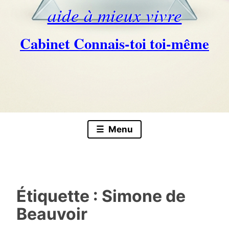
aide à mieux vivre
Cabinet Connais-toi toi-même
Skip
to
content
Menu
Étiquette :
Simone de
Beauvoir