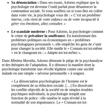
Sa dénonciation :
Dans ses essais, Adorno explique que la
psychologie est devenue l’outil parfait pour désamorcer la
contestation sociale. Si vous souffrez ou si vous êtes en colère
dans votre vie, la psychologie vous dit :
« C’est un problème
interne, cela vient de votre enfance ou de votre incapacité à
gérer vos émotions, allez consulter. »
Le scandale moderne :
Pour Adorno, la psychologie commet
le crime de
privatiser la souffrance
. En transformant des
problèmes politiques ou économiques en « problèmes
psychologiques personnels », elle empêche les gens de s’unir
pour changer la société. Elle mutile le « Connais-toi toi-même
» en le changeant en :
« Adapte-toi toi-même »
.
Dans
Minima Moralia
, Adorno démonte le piège de la psychanalyse
et des thérapies de l’adaptation. Il y dénonce la manière dont la
psychologie transforme une révolte légitime contre une société
malade en une simple « névrose personnelle » à soigner.
« La dénonciation psychologique de l’homme est le
complément de sa réduction sociale. […] En dissolvant
les conflits objectifs de la société en de simples troubles
psychiques individuels, la psychologie remplit une
fonction de police : elle ramène le sujet révolté à la
normalité de son impuissance. Le « Connais-toi toi-