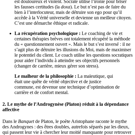
est douloureux et violent. Socrate utilise l’ironie pour briser
les fausses certitudes (la
doxa
). Le but n’est pas de faire du
bien à l’interlocuteur, mais de détruire son ego pour qu’il
accède à la Vérité universelle et devienne un meilleur citoyen.
C’est une démarche éthique et radicale.
La récupération psychologique :
Le coaching de vie et
certaines thérapies brèves ont totalement récupéré la méthode
du « questionnement ouvert ». Mais le but s’est inversé : il ne
s’agit plus de détruire les illusions du Moi, mais de maximiser
le potentiel du client. Le coach utilise les questions socratiques
pour aider l’individu à atteindre ses objectifs personnels
(changer de carrière, mieux gérer son stress).
Le malheur de la philosophie :
La maïeutique, qui
était une quête de vérité objective et de justice
commune, est devenue une technique d’optimisation de
carrière et de confort mental.
2. Le mythe de l’Androgynèse (Platon) réduit à la dépendance
affective
Dans le
Banquet
de Platon, le poète Aristophane raconte le mythe
des Androgynes : des êtres doubles, autrefois séparés par les dieux,
qui passent leur vie à chercher leur moitié manquante pour retrouver