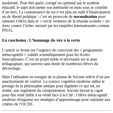
modernité.
Pour être guéri, corrigé ou optimisé par le système
éducatif, le sujet doit mettre son intériorité en mots sous le contrôle
d’un tiers
.
La connaissance de soi n’est plus un outil d’émancipation
ou de liberté politique ; c’est un protocole de
normalisation
pour
ramener l’élève dans le « cercle vertueux de la réussite scolaire » (et
donc contrer l’échec mesuré par les enquêtes internationales comme
PISA)
.
En conclusion : L’hommage du vice à la vertu
L’article se ferme sur l’urgence de concevoir des « programmes
métacognitifs » validés scientifiquement pour les écoles
francophones
.
C’est un projet noble et nécessaire sur le plan
pédagogique, qui sauvera sans doute de nombreux élèves du
décrochage
.
Mais l’utilisation en exergue de la phrase de Socrate relève d’un pur
anachronisme de confort
.
La science cognitive moderne utilise le
prestige de la philosophie antique pour légitimer ce qui est, en
réalité, une ingénierie du comportement
.
Socrate buvait la ciguë
pour être resté fidèle à sa vérité face à la Cité ; l’élève métacognitif
moderne réorganise ses stratégies d’apprentissage pour satisfaire aux
critères de l’OCDE
.