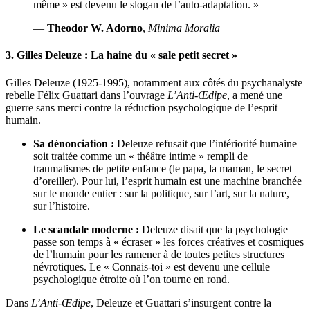
même » est devenu le slogan de l’auto-adaptation. »
—
Theodor W. Adorno
,
Minima Moralia
3. Gilles Deleuze : La haine du « sale petit secret »
Gilles Deleuze (1925-1995), notamment aux côtés du psychanalyste
rebelle Félix Guattari dans l’ouvrage
L’Anti-Œdipe
, a mené une
guerre sans merci contre la réduction psychologique de l’esprit
humain.
Sa dénonciation :
Deleuze refusait que l’intériorité humaine
soit traitée comme un « théâtre intime » rempli de
traumatismes de petite enfance (le papa, la maman, le secret
d’oreiller). Pour lui, l’esprit humain est une machine branchée
sur le monde entier : sur la politique, sur l’art, sur la nature,
sur l’histoire.
Le scandale moderne :
Deleuze disait que la psychologie
passe son temps à « écraser » les forces créatives et cosmiques
de l’humain pour les ramener à de toutes petites structures
névrotiques. Le « Connais-toi » est devenu une cellule
psychologique étroite où l’on tourne en rond.
Dans
L’Anti-Œdipe
, Deleuze et Guattari s’insurgent contre la