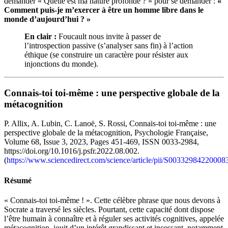
demander « Quelle est ma nature profonde ? » pour se demander :
«
Comment puis-je m’exercer à être un homme libre dans le
monde d’aujourd’hui ? »
En clair :
Foucault nous invite à passer de
l’introspection passive (s’analyser sans fin) à l’action
éthique (se construire un caractère pour résister aux
injonctions du monde).
Connais-toi toi-même : une perspective globale de la
métacognition
P. Allix, A. Lubin, C. Lanoë, S. Rossi, Connais-toi toi-même : une
perspective globale de la métacognition, Psychologie Française,
Volume 68, Issue 3, 2023, Pages 451-469, ISSN 0033-2984,
https://doi.org/10.1016/j.psfr.2022.08.002.
(
https://www.sciencedirect.com/science/article/pii/S00332984220008
Résumé
« Connais-toi toi-même ! ». Cette célèbre phrase que nous devons à
Socrate a traversé les siècles. Pourtant, cette capacité dont dispose
l’être humain à connaître et à réguler ses activités cognitives, appelée
métacognition, jouit d’un intérêt grandissant et incessant, notamment