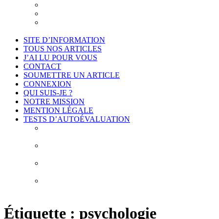
Je suis intéressé
Cadre légal et conformité
Projet de déontologie de l’accompagnement
philosophique
SITE D’INFORMATION
TOUS NOS ARTICLES
J’AI LU POUR VOUS
CONTACT
SOUMETTRE UN ARTICLE
CONNEXION
QUI SUIS-JE ?
NOTRE MISSION
MENTION LÉGALE
TESTS D’AUTOÉVALUATION
Test # 1 – Connais-toi toi-même : À la découverte de
vos biais cognitifs
Test # 2 – Connais-toi toi-même : À la découverte
des 10 erreurs de construction de vos idées
Test # 3 – Connais-toi toi-même : À la découverte de
vos obstacles épistémologiques
Test # 4 – Connais-toi toi-même : À la découverte de
mes habitudes de pensée
Étiquette :
psychologie