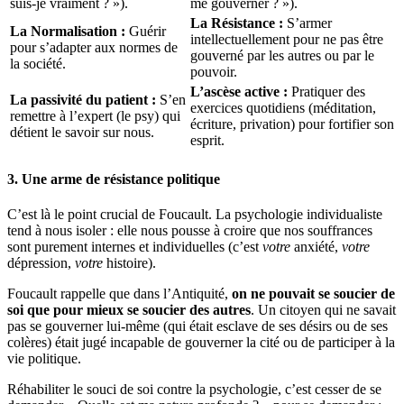
suis-je vraiment ? »).
me gouverner ? »).
La Résistance :
S’armer
La Normalisation :
Guérir
intellectuellement pour ne pas être
pour s’adapter aux normes de
gouverné par les autres ou par le
la société.
pouvoir.
L’ascèse active :
Pratiquer des
La passivité du patient :
S’en
exercices quotidiens (méditation,
remettre à l’expert (le psy) qui
écriture, privation) pour fortifier son
détient le savoir sur nous.
esprit.
3. Une arme de résistance politique
C’est là le point crucial de Foucault. La psychologie individualiste
tend à nous isoler : elle nous pousse à croire que nos souffrances
sont purement internes et individuelles (c’est
votre
anxiété,
votre
dépression,
votre
histoire).
Foucault rappelle que dans l’Antiquité,
on ne pouvait se soucier de
soi que pour mieux se soucier des autres
. Un citoyen qui ne savait
pas se gouverner lui-même (qui était esclave de ses désirs ou de ses
colères) était jugé incapable de gouverner la cité ou de participer à la
vie politique.
Réhabiliter le souci de soi contre la psychologie, c’est cesser de se