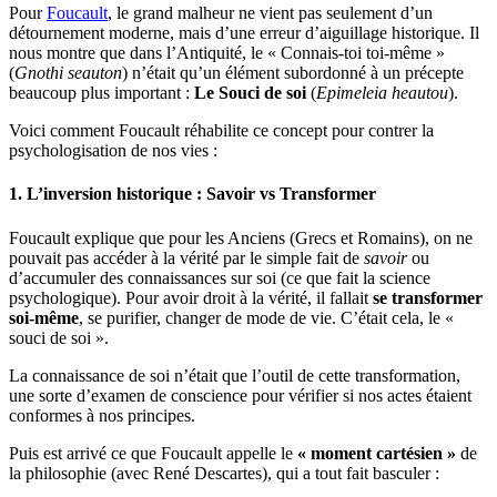
Pour
Foucault
, le grand malheur ne vient pas seulement d’un
détournement moderne, mais d’une erreur d’aiguillage historique. Il
nous montre que dans l’Antiquité, le « Connais-toi toi-même »
(
Gnothi seauton
) n’était qu’un élément subordonné à un précepte
beaucoup plus important :
Le Souci de soi
(
Epimeleia heautou
).
Voici comment Foucault réhabilite ce concept pour contrer la
psychologisation de nos vies :
1. L’inversion historique : Savoir vs Transformer
Foucault explique que pour les Anciens (Grecs et Romains), on ne
pouvait pas accéder à la vérité par le simple fait de
savoir
ou
d’accumuler des connaissances sur soi (ce que fait la science
psychologique). Pour avoir droit à la vérité, il fallait
se transformer
soi-même
, se purifier, changer de mode de vie. C’était cela, le «
souci de soi ».
La connaissance de soi n’était que l’outil de cette transformation,
une sorte d’examen de conscience pour vérifier si nos actes étaient
conformes à nos principes.
Puis est arrivé ce que Foucault appelle le
« moment cartésien »
de
la philosophie (avec René Descartes), qui a tout fait basculer :