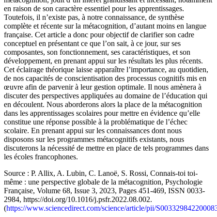
en raison de son caractère essentiel pour les apprentissages.
Toutefois, il n’existe pas, à notre connaissance, de synthèse
complète et récente sur la métacognition, d’autant moins en langue
française. Cet article a donc pour objectif de clarifier son cadre
conceptuel en présentant ce que l’on sait, à ce jour, sur ses
composantes, son fonctionnement, ses caractéristiques, et son
développement, en prenant appui sur les résultats les plus récents.
Cet éclairage théorique laisse apparaître l’importance, au quotidien,
de nos capacités de conscientisation des processus cognitifs mis en
œuvre afin de parvenir à leur gestion optimale. Il nous amènera à
discuter des perspectives appliquées au domaine de l’éducation qui
en découlent. Nous aborderons alors la place de la métacognition
dans les apprentissages scolaires pour mettre en évidence qu’elle
constitue une réponse possible à la problématique de l’échec
scolaire. En prenant appui sur les connaissances dont nous
disposons sur les programmes métacognitifs existants, nous
discuterons la nécessité de mettre en place de tels programmes dans
les écoles francophones.
Source : P. Allix, A. Lubin, C. Lanoë, S. Rossi, Connais-toi toi-
même : une perspective globale de la métacognition, Psychologie
Française, Volume 68, Issue 3, 2023, Pages 451-469, ISSN 0033-
2984, https://doi.org/10.1016/j.psfr.2022.08.002.
(
https://www.sciencedirect.com/science/article/pii/S00332984220008