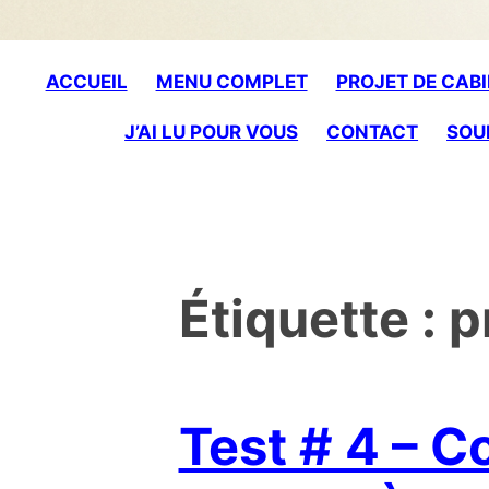
to
content
ACCUEIL
MENU COMPLET
PROJET DE CABI
J’AI LU POUR VOUS
CONTACT
SOU
Étiquette :
p
Test # 4 – C