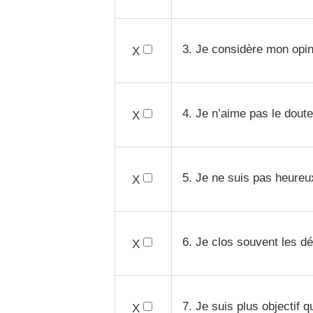
3. Je considère mon opin
X
4. Je n’aime pas le doute
X
5. Je ne suis pas heureux
X
6. Je clos souvent les dé
X
7. Je suis plus objectif q
X