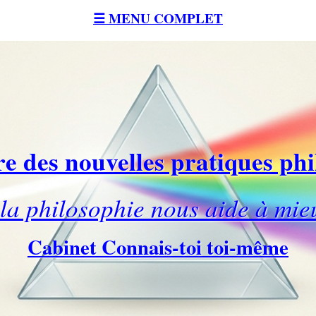
☰ MENU COMPLET
e des nouvelles pratiques ph
a philosophie nous aide à mie
Cabinet Connais-toi toi-même