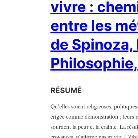
vivre : che
entre les mé
de Spinoza,
Philosophie
RÉSUMÉ
Qu’elles soient religieuses, politiques
érigée comme démonstration ; leurs ré
sourdent la peur et la crainte. La résu
croyances, n’affirme pas sa vie. L’é