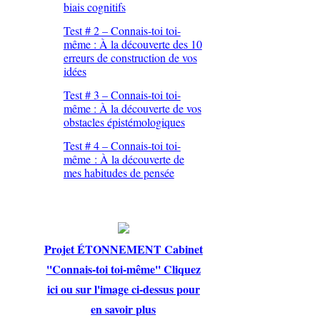
biais cognitifs
Test # 2 – Connais-toi toi-
même : À la découverte des 10
erreurs de construction de vos
idées
Test # 3 – Connais-toi toi-
même : À la découverte de vos
obstacles épistémologiques
Test # 4 – Connais-toi toi-
même : À la découverte de
mes habitudes de pensée
Projet ÉTONNEMENT Cabinet
''Connais-toi toi-même'' Cliquez
ici ou sur l'image ci-dessus pour
en savoir plus