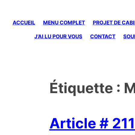
to
content
ACCUEIL
MENU COMPLET
PROJET DE CABI
J’AI LU POUR VOUS
CONTACT
SOU
Étiquette :
M
Article # 211