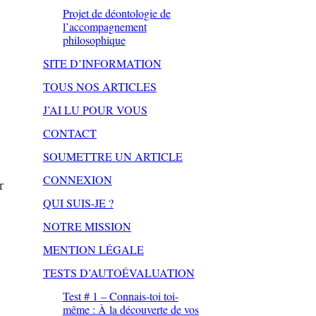
Projet de déontologie de
l’accompagnement
philosophique
SITE D’INFORMATION
TOUS NOS ARTICLES
J’AI LU POUR VOUS
CONTACT
SOUMETTRE UN ARTICLE
CONNEXION
r
QUI SUIS-JE ?
NOTRE MISSION
MENTION LÉGALE
TESTS D’AUTOÉVALUATION
Test # 1 – Connais-toi toi-
même : À la découverte de vos