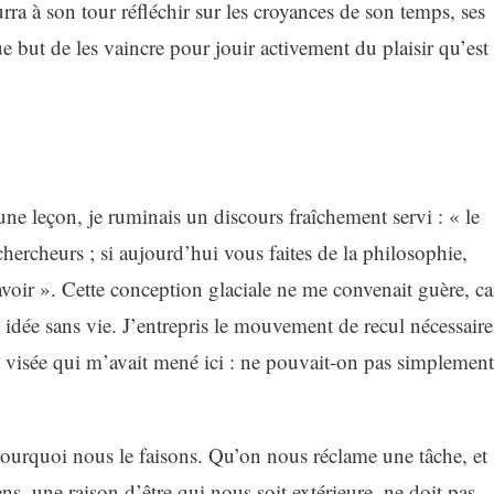
ourra à son tour réfléchir sur les croyances de son temps, ses
ue but de les vaincre pour jouir activement du plaisir qu’est
une leçon, je ruminais un discours fraîchement servi : « le
 chercheurs ; si aujourd’hui vous faites de la philosophie,
oir ». Cette conception glaciale ne me convenait guère, ca
e idée sans vie. J’entrepris le mouvement de recul nécessaire
 visée qui m’avait mené ici : ne pouvait-on pas simplement
et pourquoi nous le faisons. Qu’on nous réclame une tâche, et
ens, une raison d’être qui nous soit extérieure, ne doit pas