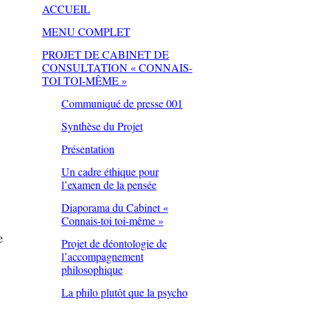
ACCUEIL
MENU COMPLET
PROJET DE CABINET DE
CONSULTATION « CONNAIS-
TOI TOI-MÊME »
Communiqué de presse 001
Synthèse du Projet
Présentation
Un cadre éthique pour
l’examen de la pensée
Diaporama du Cabinet «
Connais-toi toi-même »
e
Projet de déontologie de
l’accompagnement
philosophique
La philo plutôt que la psycho