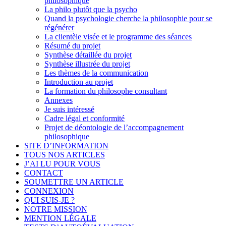
philosophique
La philo plutôt que la psycho
Quand la psychologie cherche la philosophie pour se
régénérer
La clientèle visée et le programme des séances
Résumé du projet
Synthèse détaillée du projet
Synthèse illustrée du projet
Les thèmes de la communication
Introduction au projet
La formation du philosophe consultant
Annexes
Je suis intéressé
Cadre légal et conformité
Projet de déontologie de l’accompagnement
philosophique
SITE D’INFORMATION
TOUS NOS ARTICLES
J’AI LU POUR VOUS
CONTACT
SOUMETTRE UN ARTICLE
CONNEXION
QUI SUIS-JE ?
NOTRE MISSION
MENTION LÉGALE