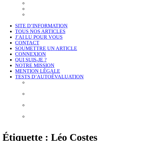
Je suis intéressé
Cadre légal et conformité
Projet de déontologie de l’accompagnement
philosophique
SITE D’INFORMATION
TOUS NOS ARTICLES
J’AI LU POUR VOUS
CONTACT
SOUMETTRE UN ARTICLE
CONNEXION
QUI SUIS-JE ?
NOTRE MISSION
MENTION LÉGALE
TESTS D’AUTOÉVALUATION
Test # 1 – Connais-toi toi-même : À la découverte de
vos biais cognitifs
Test # 2 – Connais-toi toi-même : À la découverte
des 10 erreurs de construction de vos idées
Test # 3 – Connais-toi toi-même : À la découverte de
vos obstacles épistémologiques
Test # 4 – Connais-toi toi-même : À la découverte de
mes habitudes de pensée
Étiquette :
Léo Costes