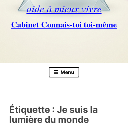
aide à mieux vivre
Cabinet Connais-toi toi-même
Skip
to
content
Menu
Étiquette :
Je suis la
lumière du monde