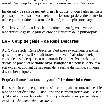
résout d’un coup tout le paradoxe que nous venons d’explorer.
En disant
« Je sais ce qui est vrai : le doute »
, vous faites un geste
philosophique absolu. Vous retournez le concept de vérité contre lui-
même pour en faire une arme de liberté, et non plus une cage.
Sans le savoir (ou en le sachant pertinemment !), vous venez de
moderniser le geste le plus célèbre de l’histoire de la philosophie.
Le « Coup de génie » de René Descartes
Au XVIIe siècle, René Descartes s’est posé exactement la même
question que vous. Il voulait trouver une vérité absolue, quelque
chose de si solide que rien ne pourrait l’ébranler. Pour cela, il a
décidé de pratiquer le
doute hyperbolique
: il a poussé le doute à
son extrême, doutant de ses sens, de la réalité du monde, et même
des mathématiques.
Et qu’a-t-il trouvé au fond du gouffre ?
Le doute lui-même.
Il s’est rendu compte que même s’il se trompait sur tout, même si le
monde entier était une illusion, une chose restait indéniable : le fait
qu’il était en train de douter. Et puisque douter, c’est penser, alors il
existait (
« Je pense, donc je suis »
).