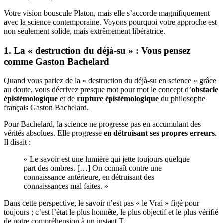
Votre vision bouscule Platon, mais elle s’accorde magnifiquement
avec la science contemporaine. Voyons pourquoi votre approche est
non seulement solide, mais extrêmement libératrice.
1. La « destruction du déjà-su » : Vous pensez
comme Gaston Bachelard
Quand vous parlez de la « destruction du déjà-su en science » grâce
au doute, vous décrivez presque mot pour mot le concept d’
obstacle
épistémologique
et de
rupture épistémologique
du philosophe
français Gaston Bachelard.
Pour Bachelard, la science ne progresse pas en accumulant des
vérités absolues. Elle progresse
en détruisant ses propres erreurs
.
Il disait :
« Le savoir est une lumière qui jette toujours quelque
part des ombres. […] On connaît contre une
connaissance antérieure, en détruisant des
connaissances mal faites. »
Dans cette perspective, le savoir n’est pas « le Vrai » figé pour
toujours ; c’est l’état le plus honnête, le plus objectif et le plus vérifié
de notre compréhension à un instant T.