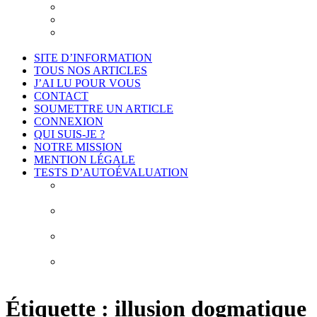
Je suis intéressé
Cadre légal et conformité
Projet de déontologie de l’accompagnement
philosophique
SITE D’INFORMATION
TOUS NOS ARTICLES
J’AI LU POUR VOUS
CONTACT
SOUMETTRE UN ARTICLE
CONNEXION
QUI SUIS-JE ?
NOTRE MISSION
MENTION LÉGALE
TESTS D’AUTOÉVALUATION
Test # 1 – Connais-toi toi-même : À la découverte de
vos biais cognitifs
Test # 2 – Connais-toi toi-même : À la découverte
des 10 erreurs de construction de vos idées
Test # 3 – Connais-toi toi-même : À la découverte de
vos obstacles épistémologiques
Test # 4 – Connais-toi toi-même : À la découverte de
mes habitudes de pensée
Étiquette :
illusion dogmatique