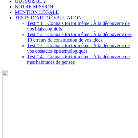
QUI SUIS-JE ?
NOTRE MISSION
MENTION LÉGALE
TESTS D’AUTOÉVALUATION
Test # 1 – Connais-toi toi-même : À la découverte de
vos biais cognitifs
Test # 2 – Connais-toi toi-même : À la découverte des
10 erreurs de construction de vos idées
Test # 3 – Connais-toi toi-même : À la découverte de
vos obstacles épistémologiques
Test # 4 – Connais-toi toi-même : À la découverte de
mes habitudes de pensée