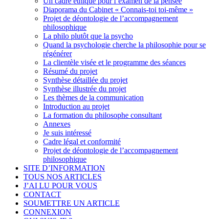
Un cadre éthique pour l’examen de la pensée
Diaporama du Cabinet « Connais-toi toi-même »
Projet de déontologie de l’accompagnement
philosophique
La philo plutôt que la psycho
Quand la psychologie cherche la philosophie pour se
régénérer
La clientèle visée et le programme des séances
Résumé du projet
Synthèse détaillée du projet
Synthèse illustrée du projet
Les thèmes de la communication
Introduction au projet
La formation du philosophe consultant
Annexes
Je suis intéressé
Cadre légal et conformité
Projet de déontologie de l’accompagnement
philosophique
SITE D’INFORMATION
TOUS NOS ARTICLES
J’AI LU POUR VOUS
CONTACT
SOUMETTRE UN ARTICLE
CONNEXION