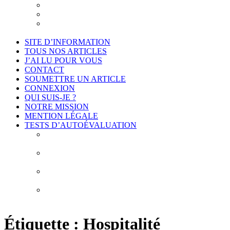
Je suis intéressé
Cadre légal et conformité
Projet de déontologie de l’accompagnement
philosophique
SITE D’INFORMATION
TOUS NOS ARTICLES
J’AI LU POUR VOUS
CONTACT
SOUMETTRE UN ARTICLE
CONNEXION
QUI SUIS-JE ?
NOTRE MISSION
MENTION LÉGALE
TESTS D’AUTOÉVALUATION
Test # 1 – Connais-toi toi-même : À la découverte de
vos biais cognitifs
Test # 2 – Connais-toi toi-même : À la découverte
des 10 erreurs de construction de vos idées
Test # 3 – Connais-toi toi-même : À la découverte de
vos obstacles épistémologiques
Test # 4 – Connais-toi toi-même : À la découverte de
mes habitudes de pensée
Étiquette :
Hospitalité