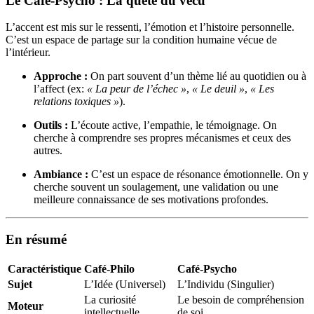
Le Café-Psycho : La quête du vécu
L’accent est mis sur le ressenti, l’émotion et l’histoire personnelle.
C’est un espace de partage sur la condition humaine vécue de
l’intérieur.
Approche :
On part souvent d’un thème lié au quotidien ou à
l’affect (ex:
« La peur de l’échec »
,
« Le deuil »
,
« Les
relations toxiques »
).
Outils :
L’écoute active, l’empathie, le témoignage. On
cherche à comprendre ses propres mécanismes et ceux des
autres.
Ambiance :
C’est un espace de résonance émotionnelle. On y
cherche souvent un soulagement, une validation ou une
meilleure connaissance de ses motivations profondes.
En résumé
Caractéristique
Café-Philo
Café-Psycho
Sujet
L’Idée (Universel)
L’Individu (Singulier)
La curiosité
Le besoin de compréhension
Moteur
intellectuelle
de soi