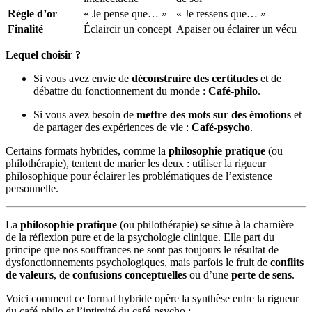
Règle d’or
« Je pense que… »
« Je ressens que… »
Finalité
Éclaircir un concept
Apaiser ou éclairer un vécu
Lequel choisir ?
Si vous avez envie de
déconstruire des certitudes
et de
débattre du fonctionnement du monde :
Café-philo
.
Si vous avez besoin de
mettre des mots sur des émotions
et
de partager des expériences de vie :
Café-psycho
.
Certains formats hybrides, comme la
philosophie pratique
(ou
philothérapie), tentent de marier les deux : utiliser la rigueur
philosophique pour éclairer les problématiques de l’existence
personnelle.
La
philosophie pratique
(ou philothérapie) se situe à la charnière
de la réflexion pure et de la psychologie clinique. Elle part du
principe que nos souffrances ne sont pas toujours le résultat de
dysfonctionnements psychologiques, mais parfois le fruit de
conflits
de valeurs
, de
confusions conceptuelles
ou d’une
perte de sens
.
Voici comment ce format hybride opère la synthèse entre la rigueur
du café-philo et l’intimité du café-psycho :