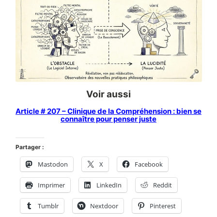
Voir aussi
Article # 207 – Clinique de la Compréhension : bien se
connaître pour penser juste
Partager :
Mastodon
X
Facebook
Imprimer
LinkedIn
Reddit
Tumblr
Nextdoor
Pinterest