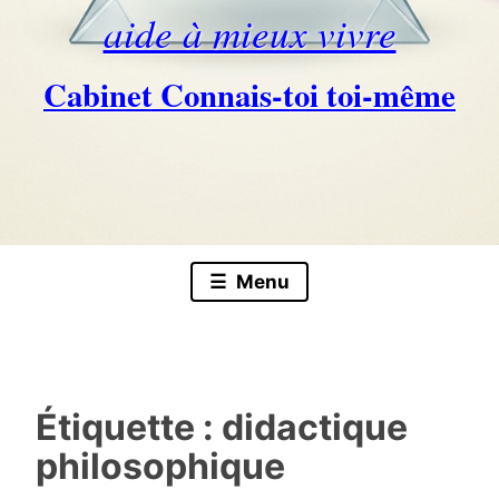
aide à mieux vivre
Cabinet Connais-toi toi-même
Skip
to
content
Menu
Étiquette :
didactique
philosophique