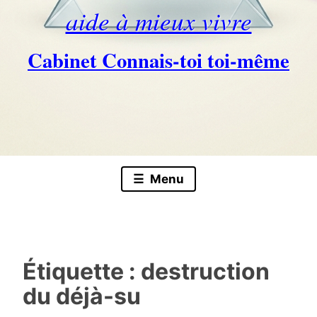
aide à mieux vivre
Cabinet Connais-toi toi-même
Skip
to
content
Menu
Étiquette :
destruction
du déjà-su