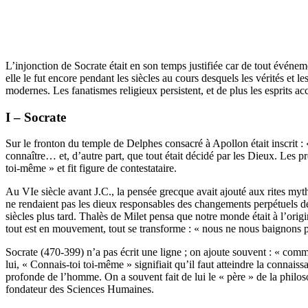
L’injonction de Socrate était en son temps justifiée car de tout événe
elle le fut encore pendant les siècles au cours desquels les vérités et le
modernes.
Les fanatismes religieux persistent, et de plus les esprits a
I – Socrate
Sur le fronton du temple de Delphes consacré à Apollon était inscrit 
connaître… et, d’autre part, que tout était décidé par les Dieux.
Les pr
toi-même » et fit figure de contestataire.
Au VIe siècle avant J.C., la pensée grecque avait ajouté aux rites my
ne rendaient pas les dieux responsables des changements perpétuels de 
siècles plus tard.
Thalès de Milet pensa que notre monde était à l’origi
tout est en mouvement, tout se transforme : « nous ne nous baignons 
Socrate (470-399) n’a pas écrit une ligne ; on ajoute souvent : « com
lui, « Connais-toi toi-même » signifiait qu’il faut atteindre la connais
profonde de l’homme.
On a souvent fait de lui le « père » de la philo
fondateur des Sciences Humaines.