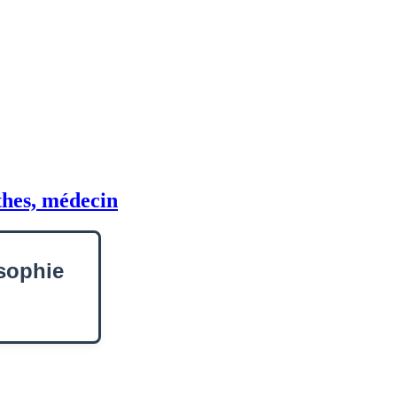
thes, médecin
osophie