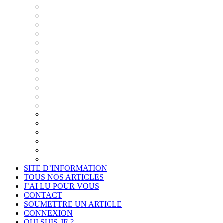
Synthèse du Projet
Présentation
Un cadre éthique pour l’examen de la pensée
Diaporama du Cabinet « Connais-toi toi-même »
Projet de déontologie de l’accompagnement philosop
La philo plutôt que la psycho
Quand la psychologie cherche la philosophie pour se
La clientèle visée et le programme des séances
Résumé du projet
Synthèse détaillée du projet
Synthèse illustrée du projet
Les thèmes de la communication
Introduction au projet
La formation du philosophe consultant
Annexes
Je suis intéressé
Cadre légal et conformité
Projet de déontologie de l’accompagnement philosop
SITE D’INFORMATION
TOUS NOS ARTICLES
J’AI LU POUR VOUS
CONTACT
SOUMETTRE UN ARTICLE
CONNEXION
QUI SUIS-JE ?