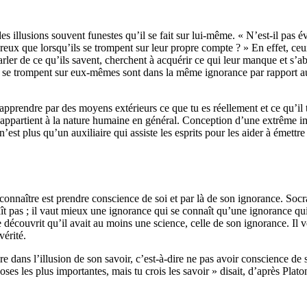
des illusions souvent funestes qu’il se fait sur lui-même.
« N’est-il pas 
reux que lorsqu’ils se trompent sur leur propre com
pte ? »
En effet, ceu
arler de ce qu’ils savent, cherchent à acquérir ce qui leur
manque et s’abs
as et se trompent sur eux-mêmes sont dans la même ignorance par rappor
apprendre par des moyens extérieurs ce que tu es réellement et ce qu’il t
i appartient à la nature humaine en général.
Conception d’une extrême imp
n’est plus qu’un auxiliaire qui assiste les esprits pour les aider à émettre
connaître est prendre conscience de soi et par là de son ignorance.
Socra
ît pas ;
il vaut mieux une ignorance qui se connaît qu’une ignorance qu
 découvrit qu’il avait au moins une science, celle de son ignorance.
Il 
vérité.
vre dans l’illusion de son savoir, c’est-à-dire ne pas avoir conscience d
ses les plus importantes, mais tu crois les savoir » disait, d’après Plato