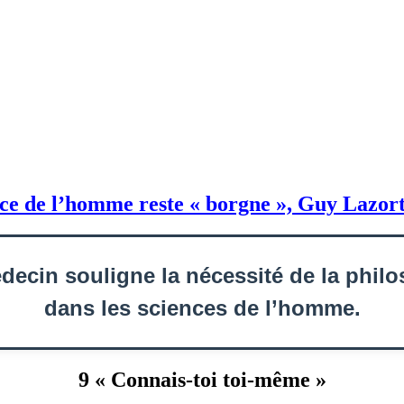
os biais cognitifs
 10 erreurs de construction de vos idées
vos obstacles épistémologiques
 mes habitudes de pensée
ience de l’homme reste « borgne », Guy Lazor
ecin souligne la nécessité de la phil
dans les sciences de l’homme.
9 « Connais-toi toi-même »