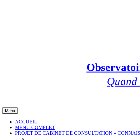
Observatoir
Quand l
Skip
Menu
to
content
ACCUEIL
MENU COMPLET
PROJET DE CABINET DE CONSULTATION « CONNAIS
Communiqué de presse 001