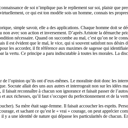
connaissance de soi n’implique pas le repliement sur soi, plaisir que pre
es virtuellement, ce qui est ton modèle sois un homme, connais tes propre
ique, simple savoir, elle a des applications.
Chaque homme doit se déco
 ou non avec son action et inversement.
D’après Aristote la démarche priori
condition nécessaire.
Quand on succombe au mal, c’est qu’on ne le connaî
il est évident que le mal, le vice, qui si souvent satisfont nos désirs 
pour les accorder, il fit référence aux maximes de sagesse qui identifiaie
ar la vertu.
Ce principe a paru indiscutable à toutes les morales.
La disc
ir de l’opinion qu’ils ont d’eux-mêmes.
Le moraliste doit donc les interr
gue.
Socrate allait des uns aux autres et interrogeait non sur les idées m
, il faisait reconnaître à chacun son ignorance et faisait passer de l’auto
et aux richesses, qu’il faut s’occuper du perfectionnement et de la vert
coucher).
Sa mère était sage-femme.
Il faisait accoucher les esprits.
Perso
 courage, et sachant ce qu’est le « vrai » courage, on peut apprécier co
 il y a une identité de nature qui
dépasse les particularités de chacun.
En