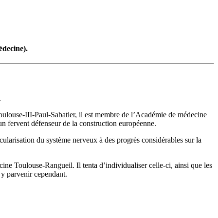
édecine).
.
 Toulouse-III-Paul-Sabatier, il est membre de l’Académie de médecine
t un fervent défenseur de la construction européenne.
scularisation du système nerveux à des progrès considérables sur la
ine Toulouse-Rangueil. Il tenta d’individualiser celle-ci, ainsi que les
s y parvenir cependant.