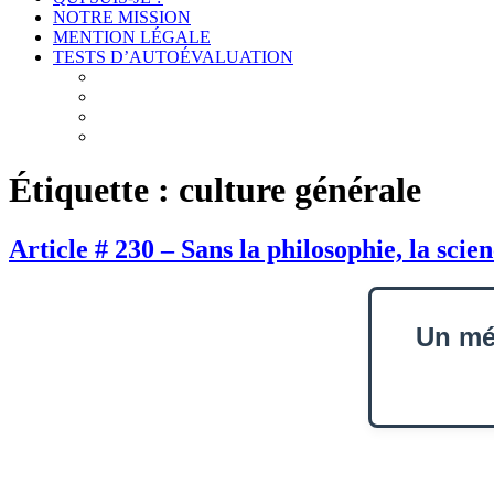
NOTRE MISSION
MENTION LÉGALE
TESTS D’AUTOÉVALUATION
Test # 1 – Connais-toi toi-même : À la découverte de v
Test # 2 – Connais-toi toi-même : À la découverte des
Test # 3 – Connais-toi toi-même : À la découverte de 
Test # 4 – Connais-toi toi-même : À la découverte de
Étiquette :
culture générale
Article # 230 – Sans la philosophie, la sc
Un méd