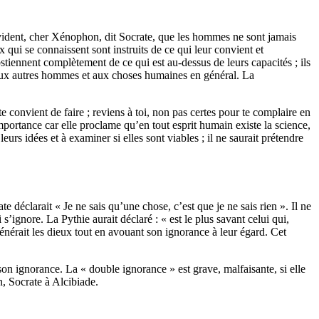
évident, cher Xénophon, dit Socrate, que les hommes ne sont jamais
x qui se connaissent sont instruits de ce qui leur convient et
tiennent complètement de ce qui est au-dessus de leurs capacités ; ils
t aux autres hommes et aux choses humaines en général.
La
e convient de faire ; reviens à toi, non pas certes pour te complaire en
ortance car elle proclame qu’en tout esprit humain existe la science,
 leurs idées
et à examiner si elles sont viables ; il ne saurait prétendre
te déclarait « Je ne sais qu’une chose, c’est que je ne sais rien ».
Il ne
i s’ignore.
La Pythie aurait déclaré : « est le plus savant celui qui,
vénérait les dieux tout en avouant son ignorance à leur égard.
Cet
e son ignorance.
La « double ignorance » est grave, malfaisante, si elle
n, Socrate à Alcibiade.