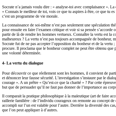
Socrate n’a jamais voulu dire : « analyse-toi avec complaisance ».
La 
« Connais le meilleur de toi, vois ce que tu aspires à être, ce que tu 
c’est un programme de vie morale.
La connaissance de soi-même n’est pas seulement une spéculation théor
pour ensuite en faire l’examen critique et voir si sa pensée s’accorde
partir de là de rendre les hommes vertueux.
Connaître la vertu est la 
malheureux ?
La vertu n’est pas toujours accompagnée de bonheur, mais 
Socrate fut de ne pas accepter l’opposition du bonheur et de la vertu ;
procure.
Il proclama que le bonheur complet ne peut être obtenu que p
une volonté déterminée.
4- La vertu du dialogue
Pour découvrir ce que réellement sont les hommes, il convient de part
et dénoncer leur fausse sécurité.
L’investigation s’instaure par le d
ialo
courage ».
A un prêtre « Qu’est-ce que la charité » ?
Par c
ette épreuve
but que de persuader qu’il ne faut pas donner de l’importance au corps 
Il comparait la pratique philosophique à la maïeutique (art de faire ac
raillerie familière : de l’individu courageux on remonte au concept de
accompli sur l’un est valable pour l’autre.
Derrière la diversité des cas,
que l’on peut appliquer à d’autres.