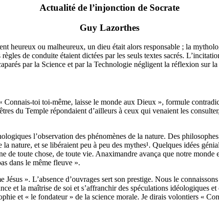
Actualité de l’injonction de Socrate
Guy Lazorthes
ment heureux ou malheureux, un dieu était alors responsable ;
la mytholo
s règles de conduite étaient dictées par les seuls textes sacrés.
L’incitati
ccaparés par la Science et par la Technologie négligent la réflexion sur l
: « Connais-toi toi-même, laisse le monde aux Dieux », formule contradic
êtres du Temple répondaient d’ailleurs à ceux qui venaient les consulter, q
thologiques l’observation des phénomènes de la nature.
Des philosophes 
la nature, et se libéraient peu à peu des mythes¹.
Quelques idées génial
ne de toute chose, de toute vie.
Anaximandre avança que notre monde es
pas dans le même fleuve ».
me Jésus ».
L’absence d’ouvrages sert son prestige.
Nous le connaissons 
sance et la maîtrise de soi et s’affranchir des spéculations idéologiques e
sophie et « le fondateur » de la science morale.
Je dirais volontiers « C