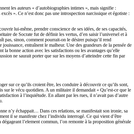
nnent les auteurs « d’autobiographies intimes », mais signifie :
s excès ».
Ce n’est donc pas une introspection narcissique et égotiste :
uvrir lui-même, prendre conscience de ses idées, de ses capacités,
taire de Socrate fut de définir les vertus, d’en saisir l’universel et à
t pas, sinon, comment pourrait-on le désirer puisqu’il rend
de jouissance, entraînent le malheur.
Une des grandeurs de la pensée de
nt la bonne action avec les satisfactions ou les avantages qu’elle
ussion ne saurait porter que sur les moyens d’atteindre cette fin par
oger sur ce qu’ils croient être, les conduire à découvrir ce qu’ils sont,
ais sur le vécu quotidien.
A un militaire il demandait « Qu’est-ce que le
satisfaction à l’inquiétude.
En allant par les rues, il n’avait pas d’autre
u.
nne n’y échappait… Dans ces relations, se manifestait son ironie, sa
mment il se manifeste
chez l’individu interrogé.
Ce qui vient d’être
 dégageant l’element commun, l’on remonte à la proposition générale