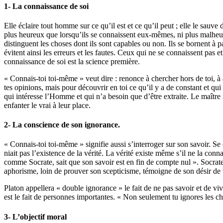
1- La connaissance de soi
Elle éclaire tout homme sur ce qu’il est et ce qu’il peut ;
elle le sauve 
plus h
eureux que lorsqu’ils se connaissent eux-mêmes, ni plus malheu
distinguent les choses dont ils sont capables ou non. Ils se bornent à p
évitent ainsi les erreurs et les fautes. Ceux qui ne se connaissent p
connaissance de soi est la science première.
« Connais-toi toi-même » veut dire : renonce à chercher hors de toi, à 
tes opinions, mais pour découvrir en toi ce qu’il y a de constant et qu
qui intéresse l’Homme et qui n’a besoin que d’être extraite.
Le maître 
enfanter le vrai à leur place.
2- La conscience de son ignorance.
« Connais-toi toi-même » signifie aussi s’interroger sur son savoir.
Se 
niait pas l’existence de la vérité.
La vérité existe même s’il ne la conna
comme Socrate, sait que son savoir est en fin de compte nul ».
Socrate
aphorisme, loin de prouver son scepticisme, témoigne de son désir de 
Platon appellera « double ignorance » le fait de ne pas savoir et de vi
est le fait de personnes importantes.
« Non seulement tu ignores les cho
3- L’objectif moral