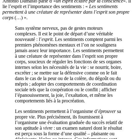
Antonio Damasio parle d’«
un esprit éclairé par la conscience
». Il
lie l’esprit et l’importance des sentiments : «
Les sentiments
permettent à une créature de représenter dans l’esprit son propre
corps
(…) ».
Sans système nerveux, pas de gestes moteurs
complexes. Il est le point de départ d’une véritable
nouveauté : l’
esprit
. Les sentiments comptent parmi les
premiers phénomènes mentaux et l’on ne soulignera
jamais assez leur importance. Les sentiments permettent
à une créature de représenter dans l’esprit son propre
corps, soucieux de réguler les fonctions de ses organes
internes selon les nécessités de la vie : se nourrir, boire,
excréter ; se mettre sur la défensive comme on le fait
dans le cas de la peur ou de la colère, du dégoût ou du
mépris ; adopter des comportements de coordination
sociale tels que la coopération ou le conflit ; afficher
l’épanouissement, la joie, l’exaltation, et même les
comportements liés à la procréation.
Les sentiments permettent à l’organisme d’
éprouver
sa
propre vie. Plus précisément, ils fournissent à
l’organisme une évaluation graduée du succès relatif de
son aptitude à
vivre
: un examen naturel dont le résultat
est perçu sous la forme d’une qualité – plaisante ou