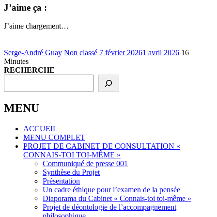
J’aime ça :
J’aime
chargement…
Serge-André Guay
Non classé
7 février 2026
1 avril 2026
16
Minutes
RECHERCHE
MENU
ACCUEIL
MENU COMPLET
PROJET DE CABINET DE CONSULTATION «
CONNAIS-TOI TOI-MÊME »
Communiqué de presse 001
Synthèse du Projet
Présentation
Un cadre éthique pour l’examen de la pensée
Diaporama du Cabinet « Connais-toi toi-même »
Projet de déontologie de l’accompagnement
philosophique