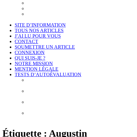
Je suis intéressé
Cadre légal et conformité
Projet de déontologie de l’accompagnement
philosophique
SITE D’INFORMATION
TOUS NOS ARTICLES
J’AI LU POUR VOUS
CONTACT
SOUMETTRE UN ARTICLE
CONNEXION
QUI SUIS-JE ?
NOTRE MISSION
MENTION LÉGALE
TESTS D’AUTOÉVALUATION
Test # 1 – Connais-toi toi-même : À la découverte de
vos biais cognitifs
Test # 2 – Connais-toi toi-même : À la découverte
des 10 erreurs de construction de vos idées
Test # 3 – Connais-toi toi-même : À la découverte de
vos obstacles épistémologiques
Test # 4 – Connais-toi toi-même : À la découverte de
mes habitudes de pensée
Étiquette :
Augustin