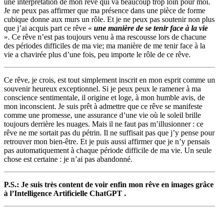
une interprétation de mon rêve qui va beaucoup trop loin pour moi.
Je ne peux pas affirmer que ma présence dans une pièce de forme
cubique donne aux murs un rôle. Et je ne peux pas soutenir non plus
que j’ai acquis part ce rêve «
une manière de se tenir face à la vie
». Ce rêve n’est pas toujours venu à ma rescousse lors de chacune
des périodes difficiles de ma vie; ma manière de me tenir face à la
vie a chavirée plus d’une fois, peu importe le rôle de ce rêve.
Ce rêve, je crois, est tout simplement inscrit en mon esprit comme un
souvenir heureux exceptionnel. Si je peux peux le ramener à ma
conscience sentimentale, il origine et loge, à mon humble avis, de
mon inconscient. Je suis prêt à admettre que ce rêve se manifeste
comme une promesse, une assurance d’une vie où le soleil brille
toujours derrière les nuages. Mais il ne faut pas m’illusionner : ce
rêve ne me sortait pas du pétrin. Il ne suffisait pas que j’y pense pour
retrouver mon bien-être. Et je puis aussi affirmer que je n’y pensais
pas automatiquement à chaque période difficile de ma vie. Un seule
chose est certaine : je n’ai pas abandonné.
P.S.: Je suis très content de voir enfin mon rêve en images grâce
à l’Intelligence Artificielle ChatGPT .