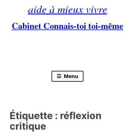
aide à mieux vivre
Cabinet Connais-toi toi-même
Skip
to
content
Menu
Étiquette :
réflexion
critique