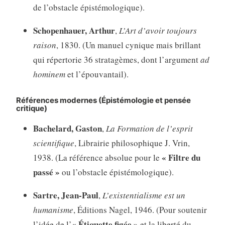
de l’obstacle épistémologique).
Schopenhauer, Arthur
,
L’Art d’avoir toujours
raison
, 1830. (Un manuel cynique mais brillant
qui répertorie 36 stratagèmes, dont l’argument
ad
hominem
et l’épouvantail).
Références modernes (Épistémologie et pensée
critique)
Bachelard, Gaston
,
La Formation de l’esprit
scientifique
, Librairie philosophique J. Vrin,
« Filtre du
1938. (La référence absolue pour le
passé »
ou l’obstacle épistémologique).
Sartre, Jean-Paul
,
L’existentialisme est un
humanisme
, Éditions Nagel, 1946. (Pour soutenir
« Étiquette figée »
l’idée de l’
et la liberté du